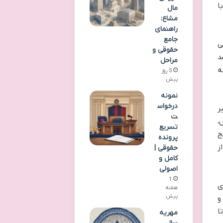
ا
مال
مشاع:
راهنمای
جامع
ی
حقوقی و
د
مراحل
ه
5 روز
پیش
نمونه
درخواس
ر
ت
،
تسریع
ج
پرونده
ز
حقوقی |
کامل و
اصولی
1
ی
هفته
پیش
و
ا
مهریه