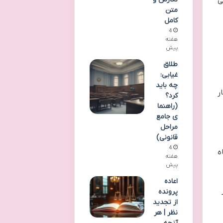
ی
متن
کامل
4
هفته
پیش
طلاق
غیابی:
چه باید
ر
کرد؟
(راهنما
ی جامع
مراحل
قانونی)
4
ه
هفته
پیش
اعاده
پرونده
از تجدید
نظر | هر