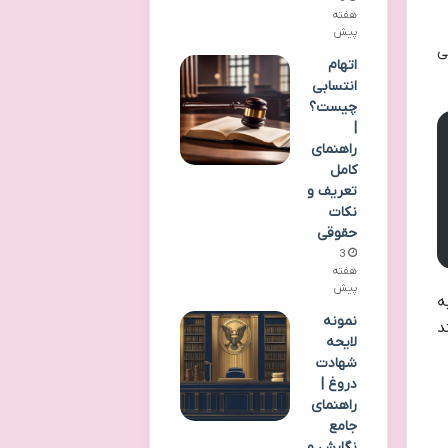
هفته
پیش
ی
اتهام
انتسابی
چیست؟
|
راهنمای
کامل
تعریف و
نکات
حقوقی
3
هفته
پیش
نی، به
نمونه
د
لایحه
شهادت
دروغ |
راهنمای
جامع
نگارش و