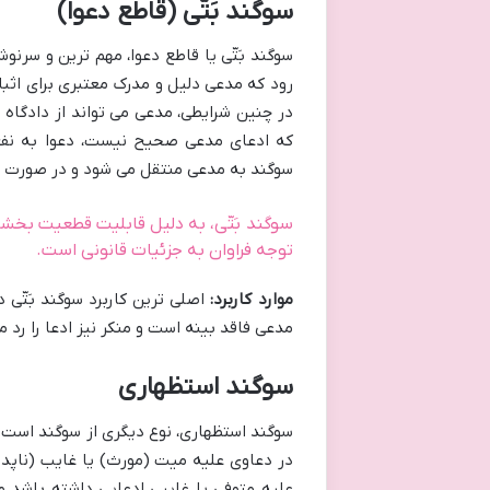
سوگند بَتّی (قاطع دعوا)
سوگند بَتّی یا قاطع دعوا، مهم ترین و سرن
رود که مدعی دلیل و مدرک معتبری برای اثبات
در چنین شرایطی، مدعی می تواند از دادگاه 
که ادعای مدعی صحیح نیست، دعوا به نفع ا
سوگند به مدعی منتقل می شود و در صورت سو
سوگند بَتّی، به دلیل قابلیت قطعیت بخشید
توجه فراوان به جزئیات قانونی است.
موارد کاربرد:
اصلی ترین کاربرد سوگند بَتّی 
مدعی فاقد بینه است و منکر نیز ادعا را رد م
سوگند استظهاری
سوگند استظهاری، نوع دیگری از سوگند است ک
علیه متوفی یا غایبی ادعایی داشته باشد و 