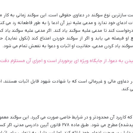
وشت سازترین نوع سوگند در دعاوی حقوقی است. این سوگند زمانی به کار م
 ادعای خود ندارد و مدعی علیه نیز آن ادعا را به طور قاطعانه رد می کند
درخواست کند تا مدعی علیه سوگند یاد کند. اگر مدعی علیه سوگند یاد کن
و فیصله می یابد و اگر از سوگند خوردن امتناع کند (نکول نماید)، ح
گند یاد کردن مدعی، حقانیت او اثبات و دعوا به نفعش تمام می شود.
ن به دعوا، از جایگاه ویژه ای برخوردار است و اجرای آن مستلزم دقت 
در دعاوی مالی و غیرمالی است که با شهادت شهود قابل اثبات هستند، ام
ی کند.
ه کاربرد آن محدودتر و در شرایط خاصی صورت می گیرد. این سوگند معمولا
در دعاوی علیه میت (مورث) یا غایب (ناپدیدشده) مطرح می شود. طبق ماده ۲۷۸ قانون آیین دادرسی مدنی، اگ
دلیلی بر صحت ادعای خود ارائه کند، اما این دلیل به تنهایی برای اثبا