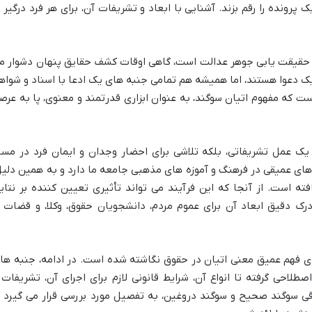
پرونده را رقم بزند. آشنایی با ابعاد و تشریفات آن، برای هر فرد درگیر ب
 حقیقت یابی جوهر عدالت است، گاهی اوقات کشف حقایق پنهان دشوار م
ک دعوا هستند، اما همیشه هم تمامی جنبه های یک ادعا با اسناد و شواه
 که مفهوم اتیان سوگند، به عنوان ابزاری قدرتمند و معنوی، پا به عرص
 یک عمل تشریفاتی، بلکه تلاشی برای احضار وجدان و ایمان فرد در مسی
ای عمیقی در فرهنگ و آموزه های مذهبی جامعه ما دارد و به همین دلیل
فته است. از آنجا که این فرآیند می تواند تأثیری تعیین کننده بر نتای
ک دقیق ابعاد آن برای عموم مردم، دانشجویان حقوق، وکلا، و قضات ا
 فهم عمیق معنی اتیان در حقوق نگاشته شده است. در ادامه، جنبه ها
صطلاحی گرفته تا انواع آن، شرایط قانونی لازم برای اجرای آن، تشریفات 
قی سوگند صحیح و سوگند دروغین، به تفصیل مورد بررسی قرار می گیرد ت