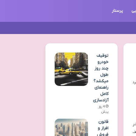
یی
پرستار
توقیف
خودرو
چند روز
طول
میکشد؟
راهنمای
کامل
آزادسازی
4 روز
پیش
قانون
ر
افراز و
،
فروش