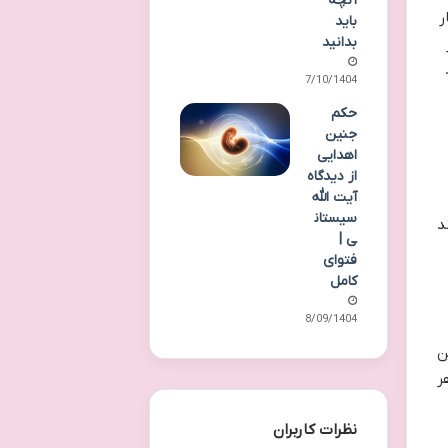
آنچه
ر
باید
بدانید
07/10/1404
حکم
جنین
اهدایی
از دیدگاه
آیت الله
سیستان
د
ی |
فتوای
کامل
28/09/1404
ن
ر
نظرات کاربران