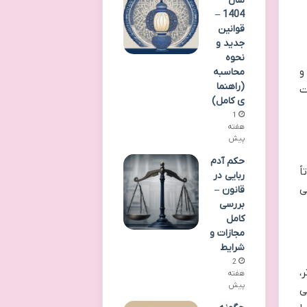
سال
1404 –
قوانین
جدید و
نحوه
و
محاسبه
(راهنما
ت
ی کامل)
1
هفته
پیش
حکم آدم
ً
ربایی در
ی
قانون –
بررسی
کامل
مجازات و
شرایط
2
،
هفته
پیش
ی