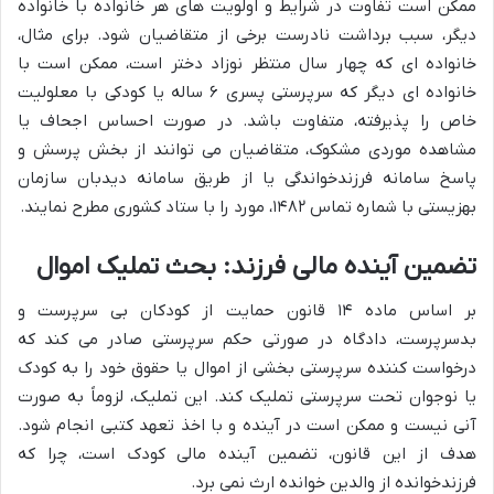
ممکن است تفاوت در شرایط و اولویت های هر خانواده با خانواده
دیگر، سبب برداشت نادرست برخی از متقاضیان شود. برای مثال،
خانواده ای که چهار سال منتظر نوزاد دختر است، ممکن است با
خانواده ای دیگر که سرپرستی پسری ۶ ساله یا کودکی با معلولیت
خاص را پذیرفته، متفاوت باشد. در صورت احساس اجحاف یا
مشاهده موردی مشکوک، متقاضیان می توانند از بخش پرسش و
پاسخ سامانه
فرزندخواندگی
یا از طریق سامانه دیدبان سازمان
بهزیستی با شماره تماس ۱۴۸۲، مورد را با ستاد کشوری مطرح نمایند.
تضمین آینده مالی فرزند: بحث تملیک اموال
بر اساس ماده ۱۴ قانون حمایت از کودکان
بی سرپرست
و
بدسرپرست
، دادگاه در صورتی حکم سرپرستی صادر می کند که
درخواست کننده سرپرستی بخشی از اموال یا حقوق خود را به کودک
یا نوجوان تحت سرپرستی تملیک کند. این تملیک، لزوماً به صورت
آنی نیست و ممکن است در آینده و با اخذ تعهد کتبی انجام شود.
هدف از این قانون، تضمین آینده مالی کودک است، چرا که
فرزندخوانده
از والدین خوانده ارث نمی برد.