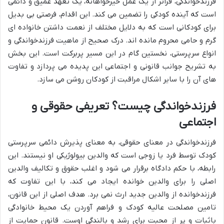
فرزندخواندگی، فراتر از یک عمل خیرخواهانه، یک تعهد عمیق و دائمی
است که آینده کودکی را تضمین می کند. این اقدام، فرصتی بی بدیل
برای کودکانی است که به دلایل مختلف از نعمت داشتن خانواده ای
گرم و حامی محروم مانده اند. درک صحیح از ماهیت فرزندخواندگی و
انواع سرپرستی، نخستین گام در این مسیر پربرکت است. این بخش
به تشریح جوانب قانونی و اجتماعی این پدیده می پردازد و تفاوت
های آن را با سایر اشکال مراقبت از کودکان روشن می سازد.
فرزندخواندگی چیست؟ تعریفی حقوقی و
اجتماعی
فرزندخواندگی در معنای حقوقی، به معنای پذیرش دائمی سرپرستی
کودک توسط فرد یا زوجی است که والدین بیولوژیکی او نیستند. این
رابطه، با حکم دادگاه برقرار می شود و اغلب حقوق و تکالیف والدین
اصلی را برای والدین خوانده ایجاد می کند، با این تفاوت که
فرزندخوانده از والدین جدید ارث نمی برد. هدف اصلی از این قانون،
تامین مصلحت عالیه کودک و فراهم آوردن یک محیط خانوادگی
باثبات و پر از محبت برای رشد و بالندگی اوست. قانون حمایت از