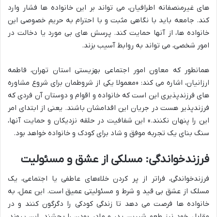
های غیرمنصفانه اطرافیان، می تواند بر این خانواده ها فشار وارد
کند. جامعه باید با نگاهی مثبت و با احترام به حریم خصوصی این
خانواده ها، از آنها حمایت کند. پرسش های بی مورد یا دخالت در
امور شخصی، می تواند به روابط آسیب بزند.
همانطور که معاون امور اجتماعی بهزیستی استان تهران، فاطمه
ارزانیان، اشاره می کند: «معمولا یکی از شروطمان برای شروع مشاوره
های فرزندپذیری این است که خانواده و اقوام و دوستان آن فردی که
فرزندپذیر
هست در جریان این اقدامشان باشند. یعنی از ابتدای امر
این را پنهان نکنند.» این شفافیت در حلقه نزدیکان و حمایت آنها،
سنگ بنای یک تجربه موفق و شاد برای کودک و خانواده خواهد بود.
فرزندخواندگی: مسلکی از عشق و مسئولیت
فرزندخواندگی
، فراتر از پر کردن خلاءهای عاطفی یا اجتماعی، یک
مسلک از عشق بی قید و شرط و مسئولیتی عمیق است. این عمل، به
خانواده ها فرصت می دهد تا زندگی کودکی را دگرگون کنند و در
مقابل، خود نیز طعم شیرین پدر و مادر بودن را بچشند. این پیوند،