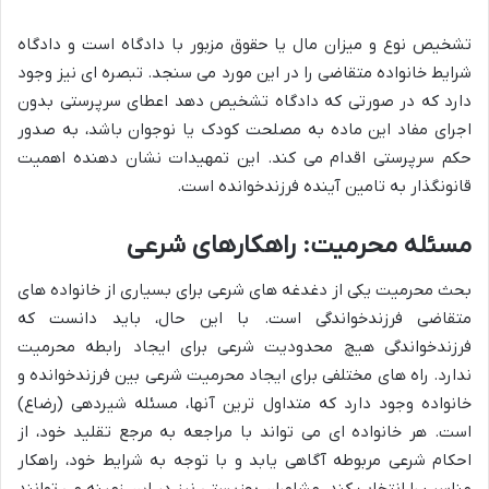
تشخیص نوع و میزان مال یا حقوق مزبور با دادگاه است و دادگاه
شرایط خانواده متقاضی را در این مورد می سنجد. تبصره ای نیز وجود
دارد که در صورتی که دادگاه تشخیص دهد اعطای سرپرستی بدون
اجرای مفاد این ماده به مصلحت کودک یا نوجوان باشد، به صدور
حکم سرپرستی اقدام می کند. این تمهیدات نشان دهنده اهمیت
قانونگذار به تامین آینده
فرزندخوانده
است.
مسئله محرمیت: راهکارهای شرعی
بحث محرمیت یکی از دغدغه های شرعی برای بسیاری از خانواده های
متقاضی
فرزندخواندگی
است. با این حال، باید دانست که
فرزندخواندگی
هیچ محدودیت شرعی برای ایجاد رابطه محرمیت
ندارد. راه های مختلفی برای ایجاد محرمیت شرعی بین
فرزندخوانده
و
خانواده وجود دارد که متداول ترین آنها، مسئله شیردهی (رضاع)
است. هر خانواده ای می تواند با مراجعه به مرجع تقلید خود، از
احکام شرعی مربوطه آگاهی یابد و با توجه به شرایط خود، راهکار
مناسب را انتخاب کند. مشاوران بهزیستی نیز در این زمینه می توانند