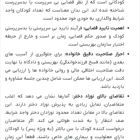
کودکانی است که از نظر قضایی
بی سرپرست
یا
بدسرپرست
شناخته شده اند. این بدان معناست که تعداد کودکان واجد
شرایط واگذاری، به خودی خود محدود است.
اهمیت تایید قضایی:
فرآیند تایید
بی سرپرستی
یا
بدسرپرستی
کودک و صدور حکم قضایی، زمان بر است و خارج از حیطه
اختیار سازمان بهزیستی است.
احراز صلاحیت دقیق خانواده:
برای جلوگیری از آسیب های
بعدی (مانند فسخ
فرزندخواندگی
)، بهزیستی و دادگاه با نهایت
دقت صلاحیت اخلاقی، مالی و روانی خانواده ها را ارزیابی می
کنند. این ارزیابی ها ممکن است شامل چندین جلسه مشاوره و
بازدید باشد.
تقاضای بالای نوزاد دختر:
آمارها نشان می دهد که اغلب
متقاضیان، تمایل زیادی به پذیرش نوزاد دختر دارند. این
تقاضای بالا در مقابل تعداد محدود نوزادان دختر واجد شرایط،
صف انتظار را به شدت طولانی می کند. اگر متقاضیان
درخواست کننده کودک با سن بالاتر (به ویژه پسر) یا کودکان
دارای معلولیت و بیماری های خاص باشند، قطعاً این زمان