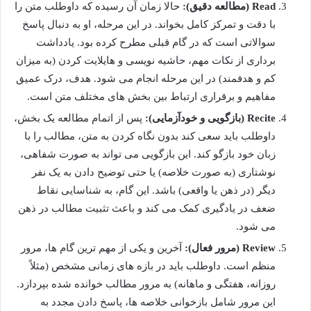
Read (مطالعه دقیق):
حالا زمان آن رسیده که داوطلب متن را
با دقت و تمرکز کامل بخواند. در این مرحله، او به دنبال پاسخ
سوالاتی است که در گام قبلی مطرح کرده بود. یادداشت
برداری از نکات مهم، حاشیه نویسی و هایلایت کردن (به میزان
کم و هدفمند) در این مرحله انجام می شود. هدف، درک عمیق
مفاهیم و برقراری ارتباط بین بخش های مختلف متن است.
Recite (بازگویی و خودآزمایی):
پس از اتمام مطالعه یک بخش،
داوطلب باید سعی کند بدون نگاه کردن به متن، مطالب را با
زبان خود بازگو کند. این بازگویی می تواند به صورت شفاهی،
نوشتاری (به صورت خلاصه) یا حتی توضیح دادن به یک نفر
دیگر (در ذهن یا واقعی) باشد. این گام، به شناسایی نقاط
ضعف در یادگیری کمک می کند و باعث تثبیت مطالب در ذهن
می شود.
Review (مرور فعال):
آخرین و یکی از مهم ترین گام ها، مرور
منظم است. داوطلب باید در بازه های زمانی مشخص (مثلاً
روزانه، هفتگی و ماهانه) به مرور مطالب خوانده شده بپردازد.
این مرور شامل بازخوانی خلاصه ها، پاسخ دادن مجدد به