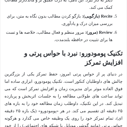
کمک می کند.
Recite (بازگویی):
بازگو کردن مطالب بدون نگاه به متن، برای
بررسی میزان درک و یادآوری.
Review (مرور):
مرور منظم و فعال مطالب، خلاصه ها و تست
ها برای تثبیت در حافظه بلندمدت.
تکنیک پومودورو: نبرد با حواس پرتی و
افزایش تمرکز
در دنیای پر از حواس پرتی امروز، حفظ تمرکز یکی از بزرگترین
چالش های داوطلبان کنکور است. تکنیک پومودورو، ابزاری ساده اما
فوق العاده موثر برای مدیریت زمان و افزایش تمرکز است که می
تواند ساعت های طولانی مطالعه را به جلسات اثربخش و پربازده
تبدیل کند. در این تکنیک، داوطلب زمان مطالعه خود را به بازه های
۲۵ دقیقه ای تقسیم می کند. در هر «پومودورو» (یک بازه ۲۵ دقیقه
ای)، تمام تمرکز خود را روی یک وظیفه خاص می گذارد و هرگونه
حواس پرتی (مانند گوشی موبایل یا شبکه های اجتماعی) را از خود