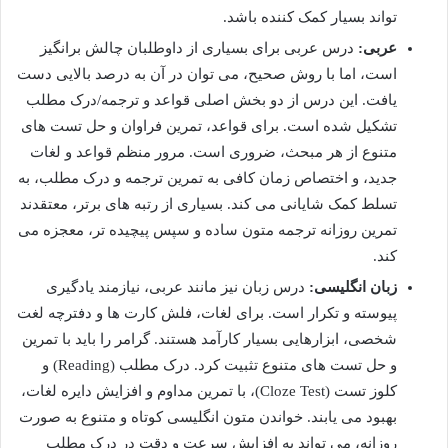
تواند بسیار کمک کننده باشد.
عربی:
درس عربی برای بسیاری از داوطلبان چالش برانگیز
است، اما با روش صحیح، می توان در آن به درصد بالایی دست
یافت. این درس از دو بخش اصلی قواعد و ترجمه/درک مطلب
تشکیل شده است. برای قواعد، تمرین فراوان و حل تست های
متنوع از هر مبحث، ضروری است. مرور منظم قواعد و لغات
جدید، و اختصاص زمان کافی به تمرین ترجمه و درک مطلب، به
تسلط کمک شایانی می کند. بسیاری از رتبه های برتر، معتقدند
تمرین روزانه ترجمه متون ساده و سپس پیچیده تر، معجزه می
کند.
زبان انگلیسی:
درس زبان نیز مانند عربی، نیازمند یادگیری
پیوسته و تکرار است. برای لغات، فلش کارت ها و دفترچه لغت
شخصی، ابزارهایی بسیار کارآمد هستند. گرامر را باید با تمرین
و حل تست های متنوع تثبیت کرد. درک مطلب (Reading) و
کلوز تست (Cloze Test)، با تمرین مداوم و افزایش دایره لغات،
بهبود می یابند. خواندن متون انگلیسی کوتاه و متنوع به صورت
روزانه، می تواند به افزایش سرعت و دقت در درک مطلب