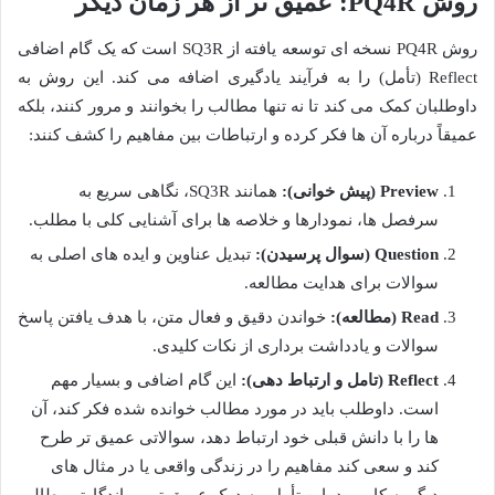
روش PQ4R: عمیق تر از هر زمان دیگر
روش PQ4R نسخه ای توسعه یافته از SQ3R است که یک گام اضافی
Reflect (تأمل) را به فرآیند یادگیری اضافه می کند. این روش به
داوطلبان کمک می کند تا نه تنها مطالب را بخوانند و مرور کنند، بلکه
عمیقاً درباره آن ها فکر کرده و ارتباطات بین مفاهیم را کشف کنند:
Preview (پیش خوانی):
همانند SQ3R، نگاهی سریع به
سرفصل ها، نمودارها و خلاصه ها برای آشنایی کلی با مطلب.
Question (سوال پرسیدن):
تبدیل عناوین و ایده های اصلی به
سوالات برای هدایت مطالعه.
Read (مطالعه):
خواندن دقیق و فعال متن، با هدف یافتن پاسخ
سوالات و یادداشت برداری از نکات کلیدی.
Reflect (تامل و ارتباط دهی):
این گام اضافی و بسیار مهم
است. داوطلب باید در مورد مطالب خوانده شده فکر کند، آن
ها را با دانش قبلی خود ارتباط دهد، سوالاتی عمیق تر طرح
کند و سعی کند مفاهیم را در زندگی واقعی یا در مثال های
دیگر به کار ببرد. این تأمل، به درک عمیق تر و ماندگارتر مطالب