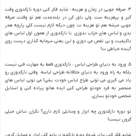
۴. صرفه جویی در زمان و هزینه : شاید فکر کنی دوره نازکدوزی وقت
گیر و پرهزینه ست. ولی باور کن در بلندمدت هم تو وقتت صرفه
جویی میشه هم تو هزینه ت. چون دیگه لازم نیست کلی پارچه هدر
بدی و لباس های خراب بدوزی. با نازکدوزی از همون اول لباس های
باکیفیت و بی نقص می دوزی و این یعنی سرمایه گذاری درست روی
آینده خیاطی ت!
۵. ورود به دنیای طراحی لباس : نازکدوزی فقط یه مهارت فنی نیست
بلکه یه راه ورود به دنیای خلاقانه طراحی لباسه. وقتی نازکدوزی رو
یاد می گیری می تونی طراح لباس خودت بشی! می تونی لباس های
منحصر به فرد خودتو طراحی کنی ایده هاتو پیاده کنی و استایل
شخصی خودتو بسازی.
تو دوره نازکدوزی چه ابزار و وسایلی لازم داری؟ نگران نباش خیلی
گرون نیست!
شاید فکر کنی برای شروع دوره نازکدوزی باید کلی ابزار و وسایل گرون