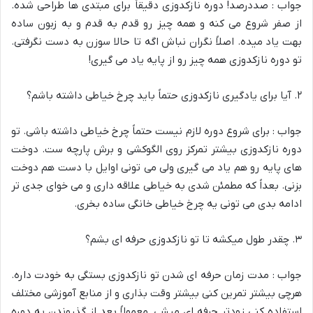
جواب : صددرصد! دوره نازکدوزی دقیقاً برای مبتدی ها طراحی شده.
از صفر شروع می کنه و همه چیز رو قدم به قدم و به زبون ساده
بهت یاد میده. اصلاً نگران نباش اگه تا حالا سوزن به دست نگرفتی.
تو دوره نازکدوزی همه چیز رو از پایه یاد می گیری!
۲. آیا برای یادگیری نازکدوزی حتماً باید چرخ خیاطی داشته باشم؟
جواب : برای شروع دوره لازم نیست حتماً چرخ خیاطی داشته باشی. تو
دوره نازکدوزی بیشتر تمرکز روی الگوکشی و برش پارچه ست. دوخت
های پایه رو هم یاد می گیری ولی می تونی اوایل با دست هم دوخت
بزنی. بعداً که مطمئن شدی به خیاطی علاقه داری و می خوای جدی تر
ادامه بدی می تونی یه چرخ خیاطی خانگی ساده بخری.
۳. چقدر طول میکشه تا تو نازکدوزی حرفه ای بشم؟
جواب : مدت زمان حرفه ای شدن تو نازکدوزی بستگی به خودت داره.
هرچی بیشتر تمرین کنی بیشتر وقت بذاری و از منابع آموزشی مختلف
استفاده کنی زودتر حرفه ای میشی. معمولاً بعد از گذروندن یه دوره