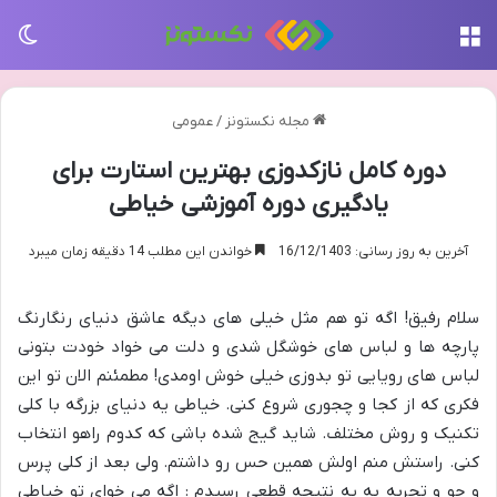
منو
تغی
مجله نکستونز
/
عمومی
دوره کامل نازکدوزی بهترین استارت برای
یادگیری دوره آموزشی خیاطی
آخرین به روز رسانی: 16/12/1403
خواندن این مطلب 14 دقیقه زمان میبرد
سلام رفیق! اگه تو هم مثل خیلی های دیگه عاشق دنیای رنگارنگ
پارچه ها و لباس های خوشگل شدی و دلت می خواد خودت بتونی
لباس های رویایی تو بدوزی خیلی خوش اومدی! مطمئنم الان تو این
فکری که از کجا و چجوری شروع کنی. خیاطی یه دنیای بزرگه با کلی
تکنیک و روش مختلف. شاید گیج شده باشی که کدوم راهو انتخاب
کنی. راستش منم اولش همین حس رو داشتم. ولی بعد از کلی پرس
و جو و تجربه به یه نتیجه قطعی رسیدم : اگه می خوای تو خیاطی