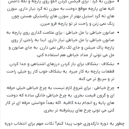
سوزن ته گرد : برای فیکس کردن الگو روی پارچه و نگه داشتن
لایه های پارچه موقع دوخت به سوزن ته گرد نیاز داری. سوزن
های ته گرد استیل بهتر از سوزن های پلاستیکی هستن چون
زنگ نمی زنن و راحت تر تو پارچه فرو میرن.
صابون خیاطی یا مل خیاطی : برای علامت گذاری روی پارچه به
صابون خیاطی یا مل خیاطی نیاز داری. اینا به راحتی از روی
پارچه پاک میشن و جای لک باقی نمی ذارن. به جای صابون و
مل می تونی از مداد خیاطی هم استفاده کنی.
بشکاف : بشکاف برای باز کردن درزهای اشتباهی و جدا کردن
قطعات پارچه به کار میره. یه بشکاف خوب کار رو خیلی راحت
تر و سریع تر می کنه.
چرخ خیاطی : برای شروع لازم نیست یه چرخ خیاطی خیلی حرفه
ای و گرون قیمت بخری. یه چرخ خیاطی خانگی ساده که دوخت
های پایه رو انجام بده کافیه. اگه بعداً خواستی حرفه ای تر کار
کنی می تونی چرخ های پیشرفته تر بخری.
چطور یه دوره نازکدوزی خوب پیدا کنم؟ نکات مهم برای انتخاب دوره