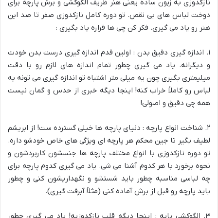
نازکدوزی به زبون ساده یعنی هنر ظریف الگوکشی و برش پارچه برای
دوخت لباس های بی نقص. تو دوره کامل نازکدوزی صفر تا صد این
هنر رو یاد می گیری. فکر کن چی ها قراره یاد بگیری :
۱. اندازه گیری دقیق بدن : اولین قدم اندازه گیری درست بدن خودت
و دیگرانه. یاد می گیری چطور تمام اندازه های لازم رو با دقت
میلیمتری بگیری چون یه میلی متر اشتباه تو اندازه گیری می تونه یه
لباس رو کاملاً خراب کنه! اینجا دیگه خبری از حدس و گمان نیست
همه چی دقیق و اصولی!
۲. شناخت انواع پارچه : دنیای پارچه ها خیلی گسترده ست! از ابریشم
لطیف بگیر تا جین محکم هر پارچه ای ویژگی های خاص خودشو داره.
تو دوره نازکدوزی با انواع مختلف پارچه ها جنسشون کاربردشون و
نحوه برخورد با هر کدوم آشنا می شی. یاد می گیری کدوم پارچه برای
چه لباسی مناسبه چطور باید شستشو و نگهداریشون کنی و چطور
باید پارچه رو قبل از برش آماده کنی (مثلاً آبرفت گیری).
۳. الگوکشی پایه : اینجا دیگه قلب نازکدوزیه! یاد می گیری چطور