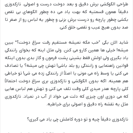
طراحی الگوکشی برش دقیق و بعد دوخت درست و اصولی. نازکدوزی
دقیقاً همون قسمتیه که بهت یاد می ده چطور الگوهای بی نقص
بکشی چطور پارچه رو درست برش بزنی و چطور یه لباس رو از صفر تا
صد بدون هیچ عیب و نقصی خلق کنی.
شاید الان بگی “خب مگه نمیشه مستقیم رفت سراغ دوخت؟” ببین
میشه! خیلی ها همین کارو می کنن. ولی مثل اینه که بخوای رانندگی
یاد بگیری ولی اولش فقط بشینی پشت فرمون و گاز بدی بدون اینکه
قوانین راهنمایی و رانندگی رو بلد باشی! تهش چی میشه؟ یا تصادف
می کنی یا وسط راه می مونی یا اصلاً از رانندگی زده می شی! تو خیاطی
هم همینه. اگه بدون الگوکشی و نازکدوزی بری سراغ دوخت احتمالاً
کلی پارچه هدر میدی کلی وقت تلف می کنی و تهش هم لباس هایی
که می دوزی اون چیزی که دلت می خواد از آب در نمیاد. نازکدوزی
مثل یه نقشه راه دقیق و اصولی برای خیاطیه.
نازکدوزی دقیقاً چیه و تو دوره کاملش چی یاد می گیری؟