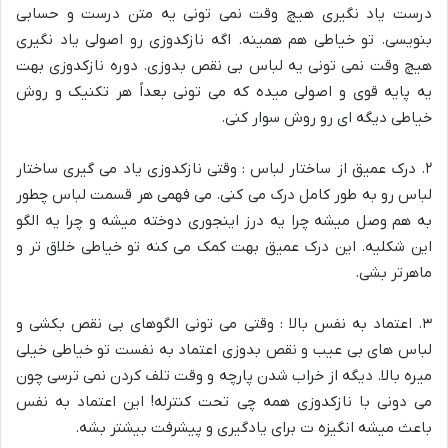
درست یاد نگیری هیچ وقت نمی تونی یه متن درست و حسابی
بنویسی. تو خیاطی هم همینه. اگه نازکدوزی رو اصولی یاد نگیری
هیچ وقت نمی تونی یه لباس بی نقص بدوزی. دوره نازکدوزی بهت
یه پایه قوی و اصولی میده که می تونی بعداً هر تکنیک و روش
خیاطی دیگه ای رو روش سوار کنی.
۲. درک عمیق از ساختار لباس : وقتی نازکدوزی یاد می گیری ساختار
لباس رو به طور کامل درک می کنی. می فهمی هر قسمت لباس چطور
به هم وصل میشه چرا یه درز اینجوری دوخته میشه و چرا یه الگو
این شکلیه. این درک عمیق بهت کمک می کنه تو خیاطی خلاق تر و
ماهرتر بشی.
۳. اعتماد به نفس بالا : وقتی می تونی الگوهای بی نقص بکشی و
لباس های بی عیب و نقص بدوزی اعتماد به نفست تو خیاطی خیلی
میره بالا. دیگه از خراب شدن پارچه و وقت تلف کردن نمی ترسی چون
می دونی با نازکدوزی همه چی تحت کنترله! این اعتماد به نفس
باعث میشه انگیزه ت برای یادگیری و پیشرفت بیشتر بشه.