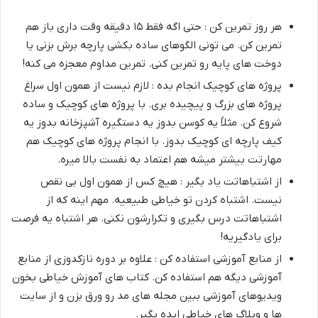
هر روز تمرین کن : حتی اگه فقط ۱۵ دقیقه وقت داری باز هم
تمرین کن. می تونی الگوهای ساده بکشی پارچه برش بزنی یا
دوخت های پایه رو تمرین کنی. تمرین مداوم معجزه می کنه!
پروژه های کوچیک انجام بده : لازم نیست از همون اول سراغ
پروژه های بزرگ و پیچیده بری. با پروژه های کوچیک و ساده
شروع کن. مثلاً یه کوسن بدوز یه دستگیره آشپزخانه بدوز یه
کیف پارچه ای کوچیک بدوز. با انجام پروژه های کوچیک هم
مهارتت بیشتر میشه هم اعتماد به نفست بالا میره.
از اشتباهاتت یاد بگیر : هیچ کس از همون اول بی نقص
نیست. اشتباه کردن تو خیاطی طبیعیه. مهم اینه که از
اشتباهاتت درس بگیری و تکرارشون نکنی. هر اشتباه یه فرصت
برای یادگیریه!
از منابع آموزشی استفاده کن : علاوه بر دوره نازکدوزی از منابع
آموزشی دیگه هم استفاده کن. کتاب های آموزش خیاطی بخون
ویدیوهای آموزشی ببین مجله های مد رو ورق بزن و از سایت
ها و وبلاگ های خیاطی ایده بگیر.