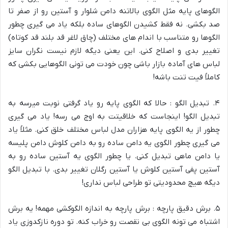
الگوهای پایه مثل الگوی بالاتنه دامن شلوار و آستین رو از صفر تا
صد بکشی. نه فقط کشیدن الگوهای ساده بلکه یاد می گیری چطور
الگوها رو متناسب با اندام های مختلف (چاق لاغر قد بلند قد کوتاه)
تغییر بدی و اصلاح کنی. این یعنی دیگه لازم نیست نگران سایز
لباس های آماده بازار باشی چون خودت می تونی الگوهایی بکشی که
کاملاً فیت تنت باشه!
۴. تبدیل الگو : حالا که الگوی پایه رو یاد گرفتی نوبت میرسه به
تبدیل الگو! اینجاست که خلاقیتت به اوج می رسه! یاد می گیری
چطور از یه الگوی پایه هزاران مدل لباس مختلف خلق کنی. مثلاً یاد
می گیری چطور الگوی یه دامن ساده رو به دامن کلوش دامن پلیسه
یا دامن ماهی تبدیل کنی. یا چطور الگوی یه آستین ساده رو به
آستین پفی آستین کلوش یا آستین رگلان تغییر بدی. با تبدیل الگو
دیگه هیچ محدودیتی تو طراحی لباس نداری!
۵. برش دقیق پارچه : برش پارچه به اندازه الگوکشی مهمه! یه برش
اشتباه می تونه الگوی بی نقصت رو خراب کنه. تو دوره نازکدوزی یاد