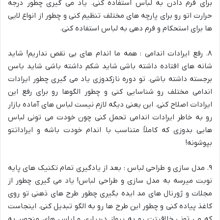
برای فرم دادن به لباس استفاده کنی. یاد می گیری چطور درجه
حرارت اتو رو برای پارچه های مختلف تنظیم کنی و چطور از انواع لایی
ها برای استحکام و فرم دهی به لباس استفاده کنی.
۸. رفع ایرادات اندامی : همه ما اندام های بی نقص نداریم! شاید
شانه های افتاده داشته باشی شاید شکم داشته باشی شاید باسن
برجسته داشته باشی. تو دوره نازکدوزی یاد می گیری چطور ایرادات
اندامی مختلف رو شناسایی کنی و چطور الگوها رو برای رفع این
ایرادات اصلاح کنی. این یعنی دیگه لازم نیست لباس های آماده بازار
رو به خاطر ایرادات اندامی تحمل کنی چون خودت می تونی لباس
هایی بدوزی که کاملاً متناسب با اندام خودت باشه و ایراداتتو
بپوشونه!
۹. مدل سازی و طراحی لباس : بعد از یادگیری تمام تکنیک های پایه
نوبت میرسه به مدل سازی و طراحی لباس! یاد می گیری چطور از
مجلات و ژورنال های مد ایده بگیری چطور طرح های ذهنی تو روی
کاغذ پیاده کنی و چطور این طرح ها رو به الگو تبدیل کنی. اینجاست
که می تونی خلاقیتت رو به پرواز دربیاری و لباس های منحصر به