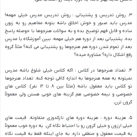
۳. روش تدریس و پشتیبانی : روش تدریس مدرس خیلی مهمه!
مدرس باید صبور و خوش اخلاق باشه بتونه مفاهیم رو به زبون
ساده و قابل فهم توضیح بده و به سوالات هنرجوها با حوصله پاسخ
بده. پشتیبانی بعد از دوره هم خیلی مهمه. ببین آموزشگاه یا مدرس
بعد از تموم شدن دوره هم هنرجوها رو پشتیبانی می کنه؟ مثلاً گروه
رفع اشکال داره؟ مشاوره میده؟
۴. تعداد هنرجوها در کلاس : اگه کلاس خیلی شلوغ باشه مدرس
نمیتونه به همه هنرجوها به اندازه کافی توجه کنه. تعداد هنرجوها
تو کلاس باید معقول باشه (مثلاً بین ۸ تا ۱۲ نفر). کلاس های
خصوصی و نیمه خصوصی هم گزینه های خوبی هستن ولی معمولاً
گرون ترن.
۵. هزینه دوره : هزینه دوره های نازکدوزی متفاوته. قیمت های
خیلی ارزون و خیلی گرون رو با احتیاط نگاه کن. یه دوره خوب معمولاً
یه قیمت معقول و منطقی داره. به جای اینکه فقط به قیمت نگاه