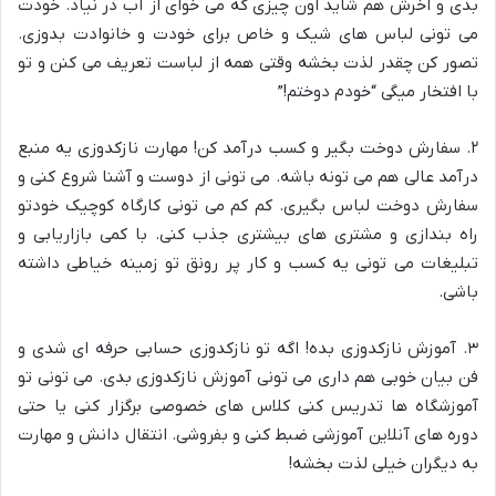
بدی و آخرش هم شاید اون چیزی که می خوای از آب در نیاد. خودت
می تونی لباس های شیک و خاص برای خودت و خانوادت بدوزی.
تصور کن چقدر لذت بخشه وقتی همه از لباست تعریف می کنن و تو
با افتخار میگی “خودم دوختم!”
۲. سفارش دوخت بگیر و کسب درآمد کن! مهارت نازکدوزی یه منبع
درآمد عالی هم می تونه باشه. می تونی از دوست و آشنا شروع کنی و
سفارش دوخت لباس بگیری. کم کم می تونی کارگاه کوچیک خودتو
راه بندازی و مشتری های بیشتری جذب کنی. با کمی بازاریابی و
تبلیغات می تونی یه کسب و کار پر رونق تو زمینه خیاطی داشته
باشی.
۳. آموزش نازکدوزی بده! اگه تو نازکدوزی حسابی حرفه ای شدی و
فن بیان خوبی هم داری می تونی آموزش نازکدوزی بدی. می تونی تو
آموزشگاه ها تدریس کنی کلاس های خصوصی برگزار کنی یا حتی
دوره های آنلاین آموزشی ضبط کنی و بفروشی. انتقال دانش و مهارت
به دیگران خیلی لذت بخشه!