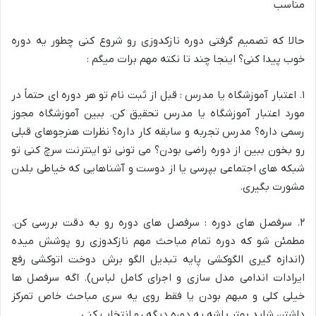
مناسب
حالا که تصمیم گرفتی دوره نازکدوزی رو شروع کنی چطور یه دوره
خوب پیدا کنی؟ اینجا چند تا نکته مهم برات میگم :
۱. اعتبار آموزشگاه یا مدرس : قبل از ثبت نام تو هر دوره ای حتماً در
مورد اعتبار آموزشگاه یا مدرس تحقیق کن. ببین آموزشگاه مجوز
رسمی داره؟ مدرس تجربه و سابقه کار داره؟ نظرات هنرجوهای قبلی
رو بخون ببین از دوره راضی بودن؟ می تونی تو اینترنت سرچ کنی تو
شبکه های اجتماعی بپرسی یا از دوست و آشناهایی که خیاطی بلدن
مشورت بگیری.
۲. سرفصل های دوره : سرفصل های دوره رو به دقت بررسی کن.
مطمئن شو که دوره تمام مباحث مهم نازکدوزی رو پوشش میده
(اندازه گیری الگوکشی پایه تبدیل الگو برش دوخت اتوکشی رفع
ایرادات اندامی مدل سازی و اجرای کامل لباس). اگه سرفصل ها
خیلی کلی و مبهم بودن یا فقط روی یه سری مباحث خاص تمرکز
داشتن شاید بهتر باشه یه دوره دیگه رو انتخاب کنی.