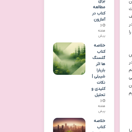
برای
ن
مطالعه
ث
کتاب در
ف
آمازون
ر
3
هفته
ا
پیش
خلاصه
کتاب
پس
گلسنگ
ر
ها اثر
م
باربارا
شیبلی |
ی
نکات
ن
کلیدی و
م
تحلیل
3
هفته
پیش
خلاصه
کتاب
ا