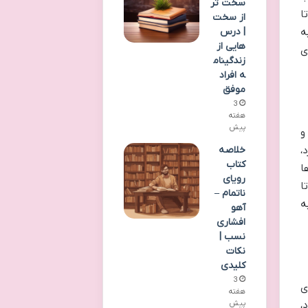
سخت تر
قاجار تا
از سخت
به
| درس
هایی از
ی
زندگینام
ه افراد
موفق
3
هفته
پیش
و
خلاصه
،
کتاب
ا
رویای
ا
ناتمام –
ه
آهو
افشاری
نسب |
نکات
کلیدی
3
ی
هفته
،
پیش