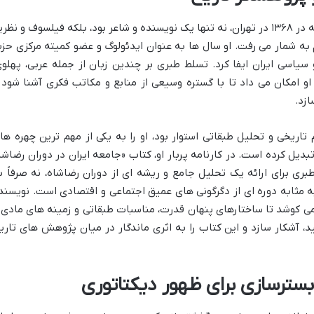
احسان طبری، متولد ۱۲۹۵ در ساری و درگذشته در ۱۳۶۸ در تهران، نه تنها یک نویسنده و شاعر بود، بلکه فیلسوف و نظر
به شمار می رفت. او سال ها به عنوان ایدئولوگ و عضو کمیته مرکزی حز
یاسی ایران ایفا کرد. تسلط طبری بر چندین زبان از جمله عربی، پهلوی
ه او امکان می داد تا با گستره وسیعی از منابع و مکاتب فکری آشنا شود 
ازد.
 تاریخی و تحلیل طبقاتی استوار بود، او را به یکی از مهم ترین چهره ها
تبدیل کرده است. در کارنامه پربار او، کتاب «جامعه ایران در دوران رضاشا
طبری برای ارائه یک تحلیل جامع و ریشه ای از دوران رضاشاه، نه صرفاً ب
 مثابه دوره ای از دگرگونی های عمیق اجتماعی و اقتصادی است. نویسند
 می کوشد تا ساختارهای پنهان قدرت، مناسبات طبقاتی و زمینه های مادی 
، آشکار سازد و این کتاب را به اثری ماندگار در میان پژوهش های تاری
سترسازی برای ظهور دیکتاتوری