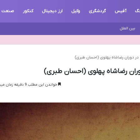
گ
آفیس
گردشگری
وکیل
ارز دیجیتال
کنکور
صنعت
بین الملل
 در دوران رضاشاه پهلوی (احسان طبری)
وران رضاشاه پهلوی (احسان طبری)
خواندن این مطلب 9 دقیقه زمان میبرد