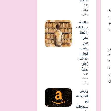
کلیدی
2
یه
هفته
پیش
ب
خلاصه
،
این کتاب
و
را فعلا
نخر |
هنر
ی
پشت
گوش
ه
انداختن
ه
(جان
ه
پری)
و
2
هفته
خ
پیش
بررسی
قابلیت‌ه
ای
پی‌دی‌اف