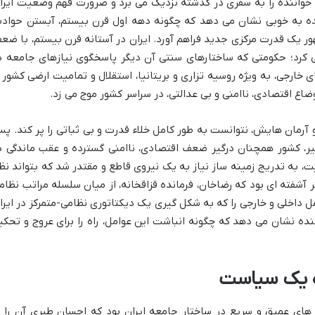
 خواننده را به سفری در گذشته نزدیک می برد و ضرورت فهم وضعیت ایرا
نده به خوبی نشان می دهد که چگونه دهه اول قرن بیستم، آبستن حواد
ظهور یک قدرت مرکزی جدید فراهم آورد. ایران در آستانه قرن بیستم، با ضع
 کرد؛ حکومتی که ساختارهای سنتی آن دیگر پاسخگوی نیازهای جامعه د
خارجی، به ویژه روسیه تزاری و بریتانیا، استقلال و تمامیت ارضی کشور ر
اع اقتصادی، ناامنی و بی عدالتی، در سراسر کشور موج می زد.
۱۹)، با تمام امیدها و آرمان هایش، نتوانست به طور کامل خلاء قدرت و بی ثباتی را پر کند. 
، کشور همچنان درگیر ضعف اقتصادی، ناامنی گسترده و عقب ماندگی د
 به تدریج زمینه ساز نیاز به یک نیروی قاطع و مقتدر شد که بتواند نظ
ر آشفته ای بود که رضاخان، فرمانده قزاقخانه، از میان سلسله مراتب نظام
مل داخلی و خارجی را که به شکل گیری یک دیکتاتوری نظامی-متمرکز در ایرا
ننده نشان می دهد که چگونه انباشت این عوامل، راه را برای عروج و تحکی
ه یک سیاست
 های عمیق و سریع در ساختار جامعه ایران بود که احسان طبری آن را ب