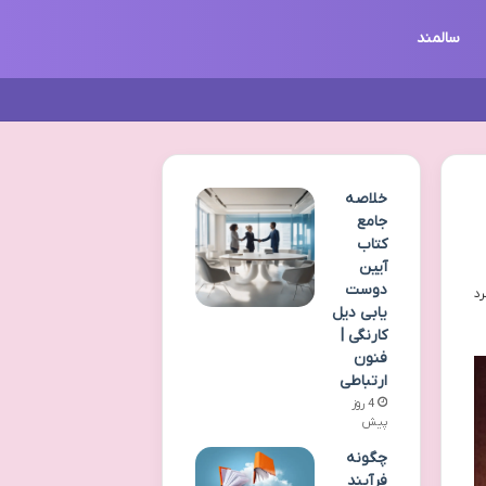
سالمند
خلاصه
جامع
کتاب
آیین
دوست
یابی دیل
کارنگی |
فنون
ارتباطی
4 روز
پیش
چگونه
فرآیند