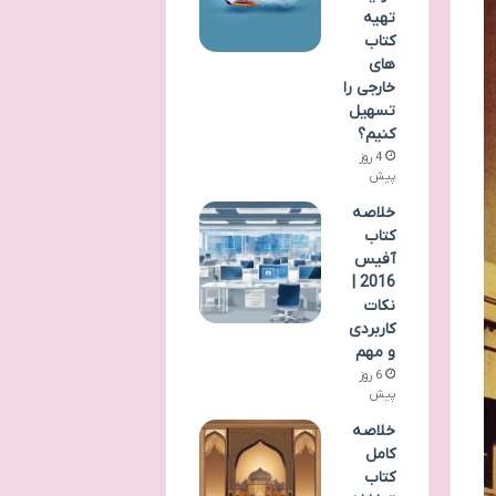
تهیه
کتاب
های
خارجی را
تسهیل
کنیم؟
4 روز
پیش
خلاصه
کتاب
آفیس
2016 |
نکات
کاربردی
و مهم
6 روز
پیش
خلاصه
کامل
کتاب