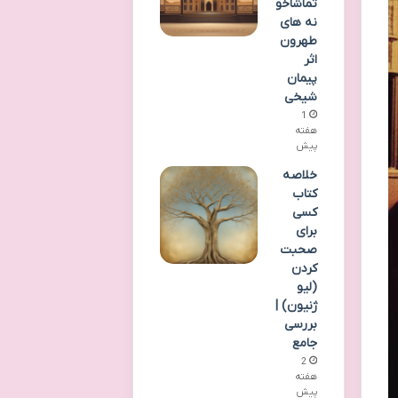
تماشاخو
نه های
طهرون
اثر
پیمان
شیخی
1
هفته
پیش
خلاصه
کتاب
کسی
برای
صحبت
کردن
(لیو
ژنیون) |
بررسی
جامع
2
هفته
پیش