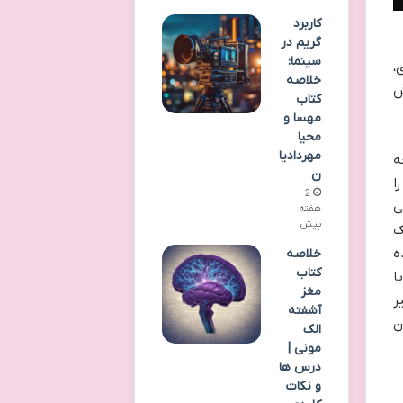
کاربرد
گریم در
سینما:
،
خلاصه
ش
کتاب
مهسا و
محیا
مهردادیا
ه
ن
ا
2
ی
هفته
پیش
ک
ه
خلاصه
کتاب
ا
مغز
ر
آشفته
ن
الک
مونی |
درس ها
و نکات