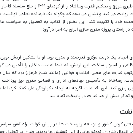
عنوان دو چهره یک سیاست معرفی می کند. طبری عروج و تحکیم قدرت رضاشاه را از کودتای ۱۲۹۹ و خلع سلسله 
ه پهلوی در سال ۱۳۰۴، به دقت روایت می کند و نشان می دهد که چگونه یک فرمانده نظامی توانست 
طنت خود را تثبیت کند. این بخش از کتاب، به تفصیل به سیاست ها
در راستای پروژه مدرن سازی ایران به اجرا درآورد.
ای ایجاد یک دولت مرکزی قدرتمند و مدرن بود. او با تشکیل ارتش نوین 
امی را استوار ساخت. این ارتش، نه تنها امنیت داخلی را تأمین می کرد
رکوب قدرت های محلی، ایلات و خوانین (مانند شیخ خزعل) بود که سال ه
امات، رضاشاه به تأسیس نهادهای اداری و قضایی مدرن نیز پرداخت ت
ی ریزی کند. این اقدامات، اگرچه به ایجاد یکپارچگی ملی کمک کرد، اما ب
تمرکز بیش از حد قدرت در پایتخت تمام شد.
نفت
 صنعتی کردن کشور و توسعه زیرساخت ها در پیش گرفت. راه آهن سراسر
 انتقال فناوری، نمونه هایی از این کوشش ها بودند. طبری در تحلیل خود