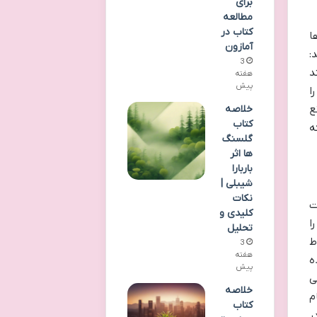
برای
مطالعه
کتاب در
ها
آمازون
:
3
د
هفته
پیش
ا
خلاصه
ع
کتاب
ه
گلسنگ
ها اثر
باربارا
شیبلی |
نکات
ت
کلیدی و
 او را
تحلیل
ط
3
هفته
ه
پیش
ی
خلاصه
تمام
کتاب
ر