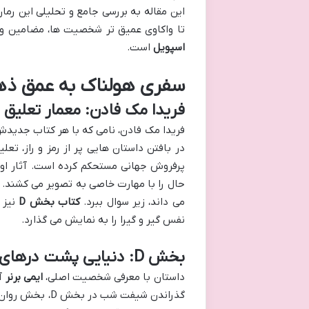
این مقاله به بررسی جامع و تحلیلی این رمان
تا واکاوی عمیق تر شخصیت ها، مضامین و 
اسپویل
است.
سفری هولناک به عمق ذهن
فریدا مک فادن: معمار تعلیق 
فریدا مک فادن، نامی که با هر کتاب جدیدش، 
در بافتن داستان هایی پر از رمز و راز، ت
پرفروش جهانی مستحکم کرده است. آثار او ا
حال را با مهارت خاصی به تصویر می کشند. او
می داند، زیر سوال ببرد.
کتاب بخش D
نیز 
نفس گیر و گیرا را به نمایش می گذارد.
بخش D: دنیایی پشت درهای بسته (خلاصه بدون اسپویل)
داستان با معرفی شخصیت اصلی،
ایمی برنر
آغ