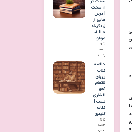
سخت تر
از سخت
| درس
هایی از
زندگینام
جی
ه افراد
موفق
ن
3
ی
هفته
پیش
خلاصه
کتاب
ه
رویای
ناتمام –
آهو
ز
افشاری
ست. بخش D تنها یک
نسب |
ا
نکات
د
کلیدی
3
و
هفته
ه
پیش