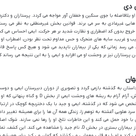
 دی
ش D آغاز می شود و او بلافاصله با جوی سنگین و خفقان آور مواجه می گردد. پرستاران و دکتر
 هایی غیرعادی به سر می برند. قوانین بخش غیرمنطقی به نظر می رسند
 خروج بدون کد اضطراری و نظارت شدید بر هر حرکت. ایمی احساس می کن
 و غریب، سایه های متحرک و حس مداوم تحت نظر بودن، اضطراب او ر
د می رسد زمانی که یکی از بیماران ناپدید می شود و هیچ کس پاسخ قان
ن پرستاران نیز بر وحشت او می افزاید و ایمی را به این نتیجه می رساند ک
هان
داستان به گذشته بازمی گردد و تصویری از دوران دبیرستان ایمی و دوس
، نمایان می شود. این بخش، آرام آرام به ریشه های وحشت ایمی از بخش D و گناه پنهانی که
شخص می شود که در گذشته، ایمی و جید با یک دختربچه کوچک در ارتبا
سرد هلویی آغشته به توهم زا، زندگی همه آن ها را برای همیشه تغییر داد
با خود حمل می کند و این خاطرات تلخ، او را رها نمی سازند. شوک اصل
زمانی وارد می شود که ایمی در پرونده یکی از بیماران بستری در بخش D، نام جید را مشاهده می کند. این کشف، 
ی کند و او را به قلب معمایی می کشاند که گمان می کرد برای همیشه د