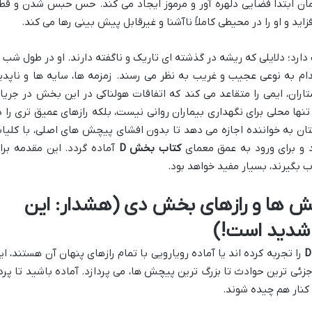
مان ابتدا فضایی دلهره آور و مرموز ایجاد می کند. حس حبس شدن و قط
اید و او را در محیطی کاملاً ناآشنا و غیرقابل پیش بینی رها می کند.
ارد؛ دلایلی که ریشه در گذشته ای تاریک و ناگفته دارند. او در طول شب ب
دام به نوعی عجیب و غریب به نظر می رسند. زمزمه ها، سایه ها و ناپدی
ران، ایمی را متقاعد می کند که اتفاقات هولناکی در این بخش در جریا
نها محلی برای نگهداری بیماران روانی نیست، بلکه رازهای عمیق تری را د
ان به خواننده اجازه می دهد تا بدون افشای پیچش های اصلی، با کلیا
 و برای ورود به عمق معمای
کتاب بخش D
آماده گردد. این مقدمه برا
 بگیرند، بسیار مفید خواهد بود.
ش ها و رازهای بخش دی (هشدار: این
شدید است!)
را تجربه کرده اند یا آماده رویارویی با تمام رازهای پنهان آن هستند، ای
زئی ترین حوادث تا بزرگ ترین پیچش ها، می پردازد. آماده باشید تا پرد
کنار هم چیده شوند.