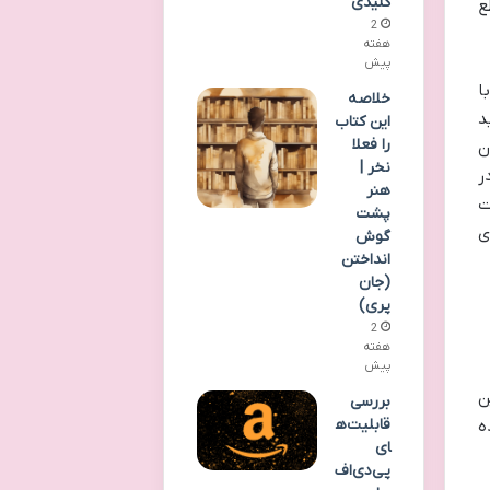
کلیدی
ع
2
هفته
پیش
ا
خلاصه
د
این کتاب
را فعلا
ن
نخر |
ر
هنر
ت
پشت
ی
گوش
انداختن
(جان
پری)
2
هفته
پیش
ن
بررسی
قابلیت‌ه
ه
ای
پی‌دی‌اف