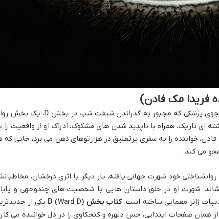
شبی هولناک در انتظار ایمی برنر است، دانشجوی پزشکی که مجبور به گذراندن شیفت شب در بخش D، ی
ه ای تاریک، همراه با ناپدید شدن های مشکوک، ادراک او از واقعیت را ب
فادن، خواننده را به سفری پرتعلیق در هزارتوهای ذهن می برد، جایی که ه
حو می کند.
 روانشناختی خود شهرت جهانی یافته، بار دیگر با اثری درخشان، مخاطبان
اند. شهرت او در خلق داستان هایی با شخصیت های چندوجهی و پایا
ادبیات ژانر معمایی ساخته است.
کتاب بخش D
(Ward D) یکی از جدیدتر
ز همان صفحات ابتدایی، حس دلهره و کنجکاوی را در دل خواننده می کارد