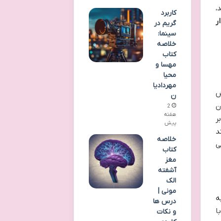
،
کاربرد
ر
گریم در
سینما:
خلاصه
کتاب
مهسا و
محیا
مهردادیا
ش
ن
ن
2
هفته
ر
پیش
د
خلاصه
ی
کتاب
مغز
آشفته
الک
مونی |
ه
درس ها
منزوی و با تدابیر امنیتی شدید یک بیمارستان می شود. بخش D، با
و نکات