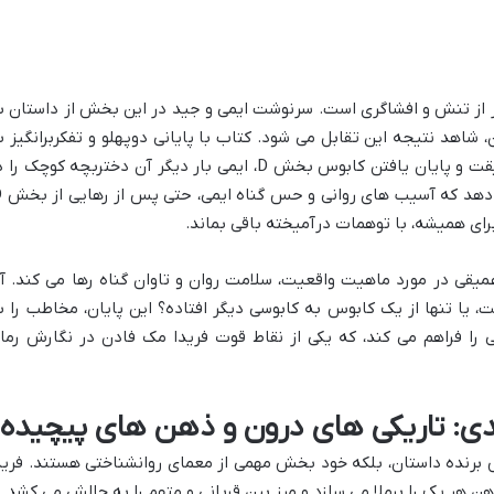
پر از تنش و افشاگری است. سرنوشت ایمی و جید در این بخش از داستان ب
 شاهد نتیجه این تقابل می شود. کتاب با پایانی دوپهلو و تفکربرانگیز ب
اتمام می رسد. حتی پس از روشن شدن حقیقت و پایان یافتن کابوس بخش D، ایمی بار دیگر آن دختربچه کوچک ر
ای همیشه، با توهمات درآمیخته باقی بماند.
عمیقی در مورد ماهیت واقعیت، سلامت روان و تاوان گناه رها می کند. آی
، یا تنها از یک کابوس به کابوسی دیگر افتاده؟ این پایان، مخاطب را ب
ی را فراهم می کند، که یکی از نقاط قوت فریدا مک فادن در نگارش رما
: تاریکی های درون و ذهن های پیچیده
برنده داستان، بلکه خود بخش مهمی از معمای روانشناختی هستند. فرید
 هر یک را برملا می سازد و مرز بین قربانی و متهم را به چالش می کشد.