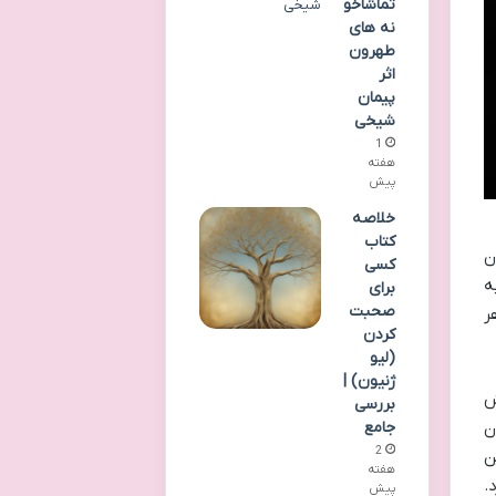
تماشاخو
نه های
طهرون
اثر
پیمان
شیخی
1
هفته
پیش
خلاصه
کتاب
ک بخش روان
کسی
ه
برای
صحبت
ر
کردن
(لیو
ژنیون) |
ش
بررسی
جامع
ن
2
ین
هفته
.
پیش