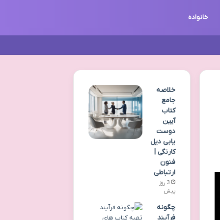
خانواده
خلاصه
جامع
کتاب
آیین
دوست
یابی دیل
کارنگی |
فنون
ارتباطی
3 روز
پیش
چگونه
فرآیند