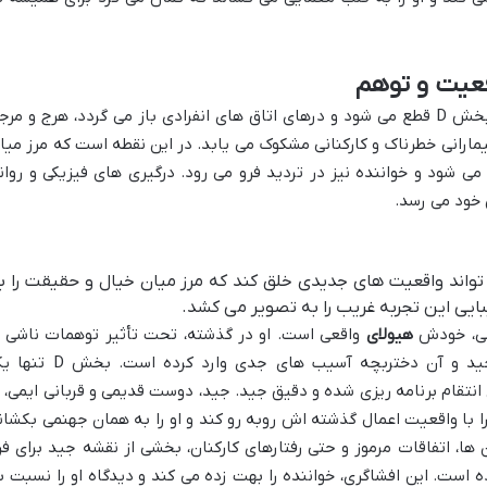
قعیت و توهم
داستان به اوج خود می رسد زمانی که برق بخش D قطع می شود و درهای اتاق های انفرادی باز می گردد، هرج و مر
یمارانی خطرناک و کارکنانی مشکوک می یابد. در این نقطه است که مرز میا
 شود و خواننده نیز در تردید فرو می رود. درگیری های فیزیکی و روان
 خود می رسد.
واند واقعیت های جدیدی خلق کند که مرز میان خیال و حقیقت را ب
بایی این تجربه غریب را به تصویر می کشد.
می، خودش
هیولای
واقعی است. او در گذشته، تحت تأثیر توهمات ناشی ا
مواد توهم زا، اعمالی انجام داده که به جید و آن دختربچه آسیب های جدی وارد کرده ا
تقام برنامه ریزی شده و دقیق جید. جید، دوست قدیمی و قربانی ایمی، ب
را با واقعیت اعمال گذشته اش روبه رو کند و او را به همان جهنمی بکشان
ا، اتفاقات مرموز و حتی رفتارهای کارکنان، بخشی از نقشه جید برای فر
است. این افشاگری، خواننده را بهت زده می کند و دیدگاه او را نسبت ب