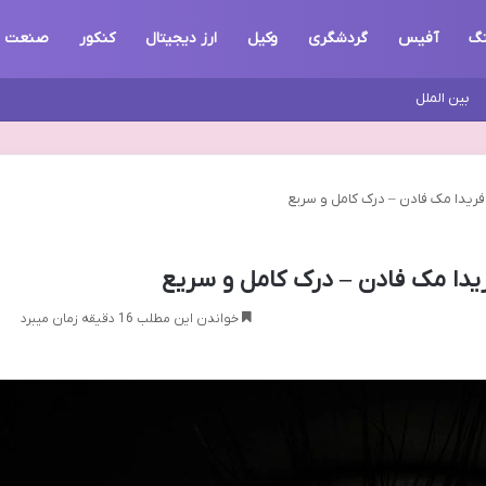
گ
آفیس
گردشگری
وکیل
ارز دیجیتال
کنکور
صنعت
بین الملل
خواندن این مطلب 16 دقیقه زمان میبرد