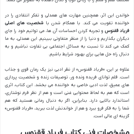
مختلف ظلم و ستم را با زبانی گویا و تکان دهنده به تصویر می کشد.
خواندن این اثر، همچنین مهارت های همدلی و تفکر انتقادی را در
خواننده تقویت می کند. با همگام شدن با
شخصیت های اصلی
فریاد ققنوس
و تجربه کردن احساسات آن ها، می توانیم خود را جای
دیگران بگذاریم و دنیا را از منظر متفاوتی ببینیم. این همدلی، به ما
کمک می کند تا نسبت به مسائل اجتماعی بی تفاوت نباشیم و به
دنبال راه حل هایی برای بهبود شرایط باشیم.
علاوه بر این، «فریاد ققنوس» از نظر ادبی نیز یک رمان قوی و جذاب
است. قلم توانای فریده ونده ور، توصیفات زنده و شخصیت پردازی
های عمیق، لذت ادبی خاصی به خواننده می بخشد. این کتاب، اثری
است که هم به لحاظ محتوایی غنی است و هم از نظر فرم نوشتاری،
استاندارد بالایی دارد. بنابراین، اگر به دنبال رمانی هستید که هم
شما را به فکر فرو ببرد و هم از خواندنش لذت ببرید، «فریاد ققنوس»
گزینه ای عالی است.
مشخصات فنی کتاب فریاد ققنوس