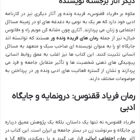
دیگر آثار برجسته نویسنده
علاوه بر «فریاد ققنوس»، فریده ونده ور آثار دیگری نیز در کارنامه
ادبی خود دارد که هر یک به نوعی به دغدغه های او در زمینه مسائل
اجتماعی و زنان می پردازند. آثاری چون «شانه کن مویم را» و «فانوس
خیال» نیز از جمله
رمان های فریده ونده ور
هستند که توانسته اند
جایگاه او را به عنوان نویسنده ای صاحب سبک و متعهد به مسائل
انسانی تثبیت کنند. این کتاب ها نیز اغلب به عمق روابط انسانی،
پیچیدگی های ذهنی شخصیت ها و تأثیر متقابل جامعه و فرد می
پردازند و نشان از گستره فعالیت های ادبی ونده ور در پرداختن به
موضوعات مختلف دارند.
رمان فریاد ققنوس: درونمایه و جایگاه
ادبی
«فریاد ققنوس» نه تنها یک داستان، بلکه یک پژوهش عمیق درباره
ی جایگاه و سرنوشت زن در بستر جامعه ی ایران است. این کتاب در
ژانر
رمان اجتماعی ایرانی
قرار می گیرد و با رویکردی واقع گرا و