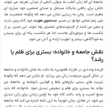
جامعه ای که زنان اغلب به عنوان تابعی از مردان تعریف می شوند،
تلاش برای یافتن جایگاه مستقل و صدای شخصی، خود مبارزه ای
عظیم است. رمان به زیبایی نشان می دهد که چگونه شخصیت ها،
علی رغم تمامی موانع، در مسیر
جستجوی هویت
خود گام برمی دارند
و سعی می کنند از قیدوبندهای تحمیلی رها شوند. این مسیر، پر از
شکست ها و سرخوردگی هاست، اما هر شکست، پله ای برای رسیدن
به خودآگاهی بیشتر و تقویت اراده ی آنان می شود.
نقش جامعه و خانواده: بستری برای ظلم یا
رشد؟
فریده ونده ور در «فریاد ققنوس» به دقت به نقش خانواده و جامعه
در شکل گیری سرنوشت زنان می پردازد. او نشان می دهد که چگونه
تربیت های سنتی، باورهای غلط و قوانین نانوشته ی جامعه، می
تواند به بستری برای ظلم و تبعیض تبدیل شود. خانواده، که باید
منبع امنیت و رشد باشد، گاه خود به اولین زندان برای زنان تبدیل
می شود. در مقابل، رمان تلویحاً به این نکته اشاره می کند که جامعه
و خانواده می توانند نقش سازنده ای نیز داشته باشند، اگر با نگاهی