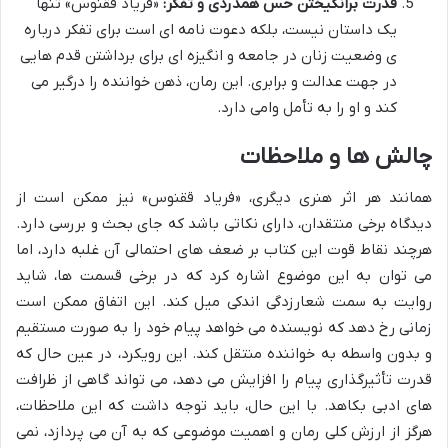
قدرت برانگیختن حس همدردی و تفکر:
«فریاد ققنوس» تنها
یک داستان نیست، بلکه دعوت نامه ای است برای تفکر درباره
ی وضعیت زنان در جامعه و انگیزه ای برای برداشتن قدم هایی
در جهت عدالت و برابری. این رمان، ذهن خواننده را درگیر می
کند و او را به تأمل وامی دارد.
چالش ها و ملاحظات
همانند هر اثر هنری دیگری، «فریاد ققنوس» نیز ممکن است از
دیدگاه برخی منتقدان، دارای نکاتی باشد که جای بحث و بررسی دارد.
هرچند نقاط قوت این کتاب بر ضعف های احتمالی آن غلبه دارد، اما
می توان به این موضوع اشاره کرد که در برخی قسمت ها، شاید
روایت به سمت شعارزدگی اندکی میل کند. این اتفاق ممکن است
زمانی رخ دهد که نویسنده می خواهد پیام خود را به صورت مستقیم
و بدون واسطه به خواننده منتقل کند. این رویکرد، در عین حال که
قدرت تأثیرگذاری پیام را افزایش می دهد، می تواند گاهی از ظرافت
های ادبی بکاهد. با این حال، باید توجه داشت که این ملاحظات،
هرگز از ارزش کلی رمان و اهمیت موضوعی که به آن می پردازد، نمی