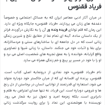
فریاد ققنوس
در میان آثار ادبی معاصر ایران که به مسائل اجتماعی و خصوصاً
دغدغه های زنان می پردازند، «فریاد ققنوس» جایگاه ویژه ای دارد.
این رمان که قلم توانای
فریده ونده ور
آن را به نگارش درآورده، فراتر
از یک داستان ساده، آینه ای تمام نما از حقایق تلخ و شیرین زندگی
زنانی است که در دل جامعه ای با ساختارهای سنتی و مردسالارانه،
برای بقا و اثبات خود می جنگند. داستان، با زبانی شیوا و تصاویری
واقع گرایانه، خواننده را به عمق تجربه های شخصیت اصلی می برد و
او را با خود در مسیر پر پیچ و خم زندگی همراه می سازد.
نام «فریاد ققنوس» خود نمادی از درونمایه اصلی کتاب است.
ققنوس، پرنده ای افسانه ای که از میان خاکستر خود دوباره متولد
می شود، استعاره ای قدرتمند از توانایی انسان در برخاستن از دل رنج
ها و شروعی دوباره است. این فریاد، نه تنها صدای اعتراض به ظلم و
نابرابری است، بلکه زمزمه امید و تحول نیز به شمار می رود.
نویسنده با هوشمندی، این نماد را برای روایت سرگذشت زنانی