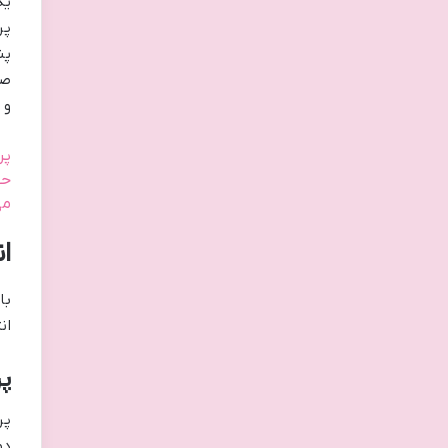
یک
پر
پن
صو
و 
پر
حی
می
ا
با
ان
پ
پر
دو