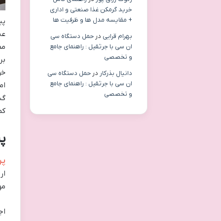
خرید گرمکن غذا صنعتی و اداری
+ مقایسه مدل ها و ظرفیت ها
پی
عن
بهرام قرایی
در
حمل دستگاه سی
مص
ان سی با جرثقیل : راهنمای جامع
و تخصصی
بر
خو
دانیال بذرکار
در
حمل دستگاه سی
ان سی با جرثقیل : راهنمای جامع
ام
و تخصصی
گس
کم
پ
پر
ار
مو
اج