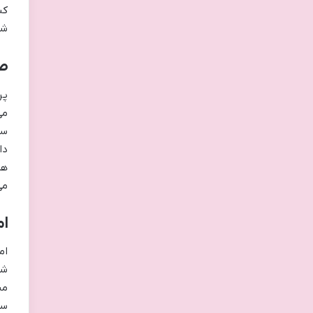
شک
صر
پر
می
سی
دا
هز
می
ا
ام
شم
من
سر