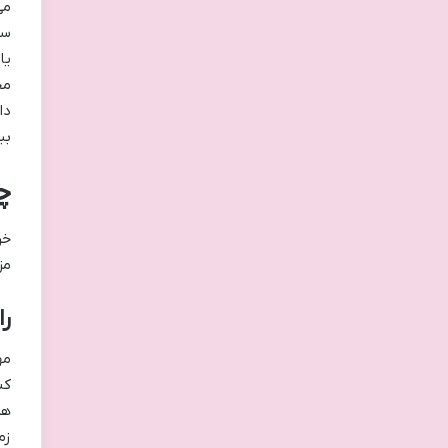
می
سی
یا
مخ
دا
بب
چ
خر
مز
را
مه
کن
هم
زم