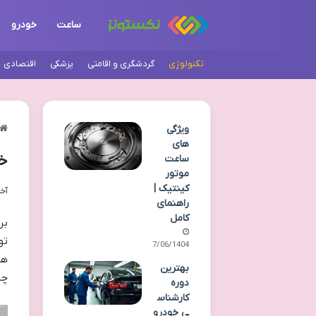
ساعت
خودرو
تکنولوژی
گردشگری و اقامتی
پزشکی
اقتصادی
ویژگی
های
خر
ساعت
موتور
کینتیک |
آخری
راهنمای
کامل
بر
تو
27/06/1404
هس
بهترین
چش
دوره
کارشناس
ی خودرو