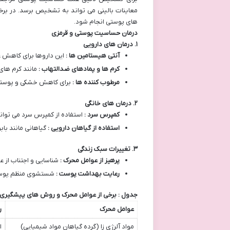
های پوستی انجام شود.
درمان حساسیت پوستی و قرمزی
۱
.
درمان های دارویی
آنتی هیستامین ها :
این داروها برای کاهش ع
کرم ها و پمادهای ضدالتهاب :
مانند کرم ها
مرطوب کننده ها :
برای کاهش خشکی و پوسته 
۲
.
درمان های خانگی
کمپرس سرد :
استفاده از کمپرس سرد می توا
استفاده از گیاهان دارویی :
گیاهانی مانند با
۳
.
تغییرات سبک زندگی
پرهیز از عوامل محرک :
شناسایی و اجتناب از 
رعایت بهداشت پوست :
شستشوی منظم پوست 
جدول : برخی از عوامل محرک و روش های پیشگیری
عوامل محرک
ر
مواد آلرژی زا (گرده گیاهان مواد شیمیایی)
ا