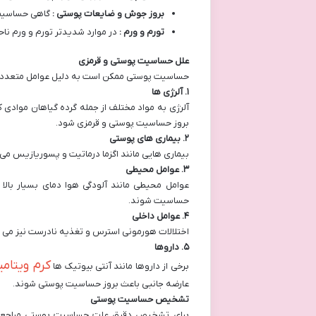
بروز جوش و ضایعات پوستی :
گاهی حساسیت 
تورم و ورم :
در موارد شدیدتر تورم و ورم ن
علل حساسیت پوستی و قرمزی
حساسیت پوستی ممکن است به دلیل عوامل متعددی رخ 
۱
.
آلرژی ها
آلرژی به مواد مختلف از جمله گرده گیاهان موادی 
بروز حساسیت پوستی و قرمزی شود.
۲
.
بیماری های پوستی
بیماری هایی مانند اگزما درماتیت و پسوریازیس می
۳
.
عوامل محیطی
عوامل محیطی مانند آلودگی هوا دمای بسیار بالا
حساسیت شوند.
۴
.
عوامل داخلی
اختلالات هورمونی استرس و تغذیه نادرست نیز می 
۵
.
داروها
کرم ویتامین c گ
برخی از داروها مانند آنتی بیوتیک ها
عارضه جانبی باعث بروز حساسیت پوستی شوند.
تشخیص حساسیت پوستی
برای تشخیص دقیق علت حساسیت پوستی مراجعه 