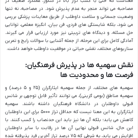
معناست که حتی با کسب تراز بالا در کنکور، عملکرد ضعیف در
مصاحبه می تواند منجر به عدم پذیرش شود. در مصاحبه، نه تنها
وضعیت جسمانی و سلامت داوطلب از طریق معاینات پزشکی بررسی
می شود، بلکه شایستگی های فردی، فن بیان، انگیزه معلمی، توانایی
حل مسئله، و دیدگاه های تربیتی نیز مورد ارزیابی قرار می گیرند.
آمادگی کامل برای این مرحله، از جمله آشنایی با سوالات رایج و تمرین
سناریوهای مختلف، نقشی حیاتی در موفقیت داوطلب خواهد داشت.
نقش سهمیه ها در پذیرش فرهنگیان:
فرصت ها و محدودیت ها
سهمیه های مختلف، از جمله سهمیه ایثارگران (۲۵ و ۵ درصد) و
سهمیه مناطق (بومی گزینی)، می توانند تأثیر قابل توجهی بر شانس
قبولی داوطلبان در دانشگاه فرهنگیان داشته باشند. سهمیه
ایثارگران به این معنا نیست که حداقل تراز ۵۰۰۰ برای این داوطلبان
کاهش می یابد؛ بلکه آن ها نیز باید این حدنصاب را کسب کنند. با
این حال، شانس قبولی نهایی آن ها در رقابت با سایر داوطلبان
افزایش می یابد، به شرطی که ۷۵ درصد تراز آخرین فرد پذیرفته شده