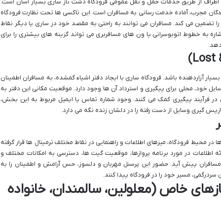
اطراف از طریق خدمات حمل و نقل عمومی فرودگاه دشت ناز ساری بسیار آسان است.
نندگان مجرب، آماده خدمت رسانی به مسافران است. این تاکسی ها تحت نظارت فرودگاه
ا تضمین می کند. مسافران می توانند به راحتی به مقصد خود در ساری یا دیگر نقاط
اره به خطوط اتوبوسرانی یا ون های مسافربری می تواند گزینه های بیشتری را برای
دهد.
سیار آزاردهنده باشد. فرودگاه ساری با ایجاد دفتر اشیاء گمشده، به مسافران اطمینان
 خود، محلی برای پیگیری و استرداد آن ها وجود دارد. موقعیت مکانی این دفتر به
 در فرآیند پیگیری کمک می کنند. وجود شماره تماس یا ایمیل مربوط به این بخش،
بازپس گیری وسایل از دست رفته را در دلشان زنده نگه می دارد.
ر
 در محیط فرودگاه، میزهای اطلاعات و راهنمایی در نقاط مختلف ترمینال ها قرار گرفته
ائه اطلاعات در مورد برنامه پروازها، موقعیت گیت ها، دسترسی به امکانات مختلف و
افران پیش آید. حضور این پرسنل مهربان و دلسوز، حس آرامش و اطمینان را به
 سردرگمی، مسیر خود را در فرودگاه پیدا کنند.
نیازهای خاص (معلولین، سالمندان، خانواده