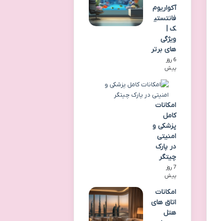
آکواریوم
فانتستی
ک |
ویژگی
های برتر
6 روز
پیش
امکانات
کامل
پزشکی و
امنیتی
در پارک
چیتگر
7 روز
پیش
امکانات
اتاق های
هتل