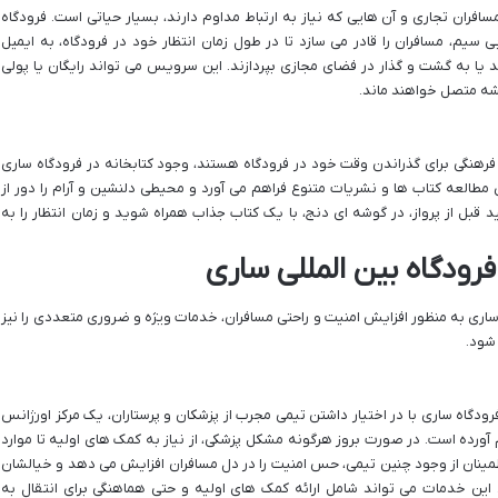
سافران تجاری و آن هایی که نیاز به ارتباط مداوم دارند، بسیار حیاتی است. فرودگاه
 سیم، مسافران را قادر می سازد تا در طول زمان انتظار خود در فرودگاه، به ایمیل
نند یا به گشت و گذار در فضای مجازی بپردازند. این سرویس می تواند رایگان یا پولی
یشه متصل خواهند ماند.
و فرهنگی برای گذراندن وقت خود در فرودگاه هستند، وجود کتابخانه در فرودگاه ساری
 مطالعه کتاب ها و نشریات متنوع فراهم می آورد و محیطی دلنشین و آرام را دور از
قبل از پرواز، در گوشه ای دنج، با یک کتاب جذاب همراه شوید و زمان انتظار را به
فرودگاه بین المللی ساری
ی ساری به منظور افزایش امنیت و راحتی مسافران، خدمات ویژه و ضروری متعددی را نیز
 شود.
دگاه ساری با در اختیار داشتن تیمی مجرب از پزشکان و پرستاران، یک مرکز اورژانس
م آورده است. در صورت بروز هرگونه مشکل پزشکی، از نیاز به کمک های اولیه تا موارد
طمینان از وجود چنین تیمی، حس امنیت را در دل مسافران افزایش می دهد و خیالشان
. این خدمات می تواند شامل ارائه کمک های اولیه و حتی هماهنگی برای انتقال به