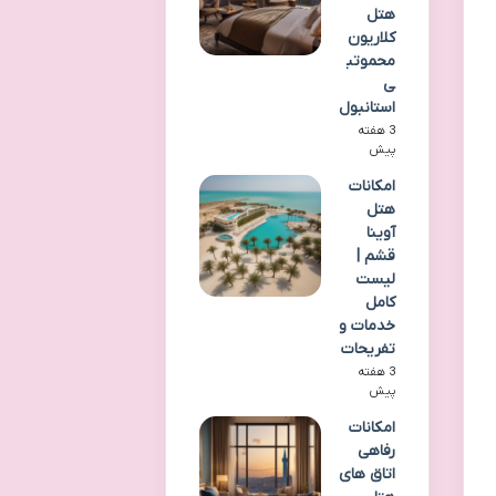
هتل
کلاریون
محموتب
ی
استانبول
3 هفته
پیش
امکانات
هتل
آوینا
قشم |
لیست
کامل
خدمات و
تفریحات
3 هفته
پیش
امکانات
رفاهی
اتاق های