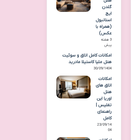
هتل
گلدن
ایج
استانبول
(همراه با
عکس)
3 هفته
پیش
امکانات کامل اتاق و سوئیت
هتل ملیا کاستیلا مادرید
30/09/1404
امکانات
اتاق های
هتل
اوریا این
تفلیس |
راهنمای
کامل
23/09/14
04