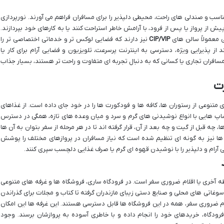
اسب و صندلی های راحت، محیطی دلپذیر را برای مسافران فراهم می آورند. نورپردازی
ش از پرواز یا پس از فرود، با آرامش خاطر استراحت کنند یا به کارهای خود بپردازند.
ی معمولاً سالن های
CIP/VIP
نیز دارند که فضایی لوکس تر و خدماتی اختصاصی تر را
د از پذیرایی ویژه، دسترسی به اینترنت پرسرعت، تلویزیون و فضایی آرام برای کار یا
مسافران تجاری یا کسانی که به دنبال تجربه ای متفاوت و راحت تر هستند، بسیار جذاب
رت
 متنوعی از رستوران ها، کافه ها و فودکورت ها را در خود جای داده است. از غذاهای
شاپ هایی با انواع نوشیدنی های گرم و سرد و میان وعده های تازه، همگی در دسترس
 چه قبل از گیت و چه بعد از آن، قرار گرفته اند تا در هر مرحله از سفر بتوان به آن ها
ها نیز به گونه ای تنظیم شده است که نیاز مسافران در پروازهای مختلف را پوشش
تی آرام و دلپذیر را با نوشیدن قهوه ای گرم یا صرف غذایی دلچسب سپری کنند.
 آخری یا اقلام ضروری سفر است. در فرودگاه ساری، فروشگاه ها و غرفه های متنوعی
ز سوغاتی های محلی و صنایع دستی زیبای مازندران گرفته تا کتاب و مجلات برای گذراندن
زم ضروری سفر، همه در این فروشگاه ها قابل دسترسی هستند. این غرفه ها این امکان
فرودگاه، خریدهای خود را انجام داده و با خاطری آسوده به پروازشان برسند. وجود