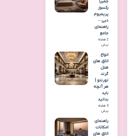
جمیرا
رکسوز
پریمیوم
دبی –
راهنمای
جامع
2 هفته
پیش
انواع
اتاق های
هتل
گرند
تورنتو |
هر آنچه
باید
بدانید
3 هفته
پیش
راهنمای
امکانات
اتاق های