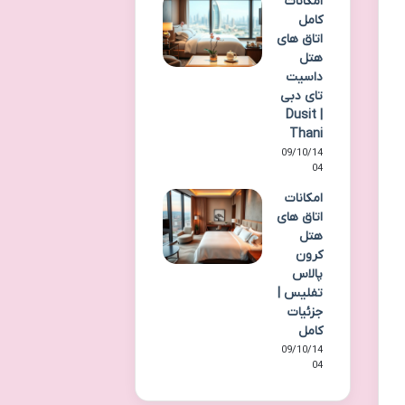
امکانات
کامل
اتاق های
هتل
داسیت
تای دبی
| Dusit
Thani
09/10/14
04
امکانات
اتاق های
هتل
کرون
پالاس
تفلیس |
جزئیات
کامل
09/10/14
04