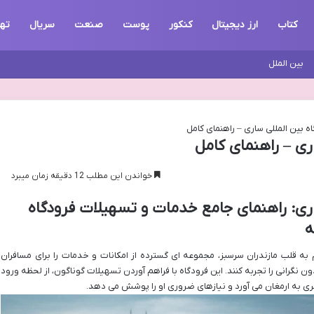
کتاب
ارز دیجیتال
کنکور
پوست
صنعت
سریال
تهر
بین الملل
اه بین المللی ساری – راهنمای کامل
ری – راهنمای کامل
خواندن این مطلب 12 دقیقه زمان میبرد
اری: راهنمای جامع خدمات و تسهیلات فرودگاه
ه
 به قلب مازندران سرسبز، مجموعه ای گسترده از امکانات و خدمات را برای مسافران
 نگرانی را تجربه کنند. این فرودگاه با فراهم آوردن تسهیلات گوناگون، از لحظه ورود
افری به ارمغان می آورد و نیازهای ضروری او را پوشش می دهد.