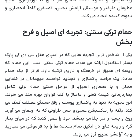
ریلکسیشن را تجربه کنند. فضای هر اتاق با نورپردازی ملایم،
عطرهای دلپذیر و موسیقی آرامش بخش، اتمسفری کاملاً انحصاری و
دعوت کننده ایجاد می کند.
حمام ترکی سنتی: تجربه ای اصیل و فرح
بخش
یکی از شاخص ترین تجربه هایی که در اسپای هتل سی وی کی پارک
بسفر استانبول ارائه می شود، حمام ترکی سنتی است. این حمام که
ریشه ای عمیق در فرهنگ و تاریخ ترکیه دارد، فراتر از یک حمام
ساده، یک مراسم پاکسازی و تجدید قواست. میهمانان در فضایی
مجلل و با معماری اصیل، از مراحل سنتی حمام ترکی شامل
بخاردرمانی، کیسه کشی و ماساژ با کف فراوان بهره مند می شوند.
این تجربه نه تنها به پاکسازی پوست و رفع خستگی عضلات کمک می
کند، بلکه با ریلکسیشن عمیق و حس طراوتی که به ارمغان می آورد،
روح و جسم را نیز جلا می بخشد. خود را تصور کنید که در میان بخار
گرم و رایحه های دل انگیز، تمام دغدغه ها را به فراموشی می سپارید
و به آرامشی عمیق فرو می روید.