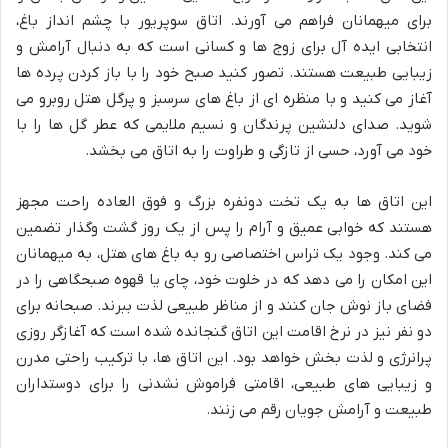
برای میهمانان فراهم می آورند. اتاق سوپریور با چشم انداز باغ،
انتخابی ایده آل برای زوج ها و کسانی است که به دنبال آرامش و
زیبایی طبیعت هستند. تصور کنید صبح خود را با باز کردن پرده ها
آغاز می کنید و با منظره ای از باغ های سرسبز و پرگل هتل روبرو می
شوید. صدای دلنشین پرندگان و نسیم ملایمی که عطر گل ها را با
خود می آورد، حسی از تازگی و طراوت را به اتاق می بخشد.
این اتاق ها به یک تخت دونفره بزرگ و فوق العاده راحت مجهز
هستند که خوابی عمیق و آرام را پس از یک روز گشت وگذار تضمین
می کند. وجود یک تراس اختصاصی رو به باغ های هتل، به میهمانان
این امکان را می دهد که در خلوت خود، چای یا قهوه صبحگاهی را در
فضای باز نوش جان کنند و از مناظر طبیعی لذت ببرند. صبحانه برای
دو نفر نیز در نرخ اقامت این اتاق گنجانده شده است که آغازگر روزی
پرانرژی و لذت بخش خواهد بود. این اتاق ها، با ترکیب راحتی مدرن
و زیبایی های طبیعی، اقامتی فراموش نشدنی را برای دوستداران
طبیعت و آرامش جویان رقم می زنند.