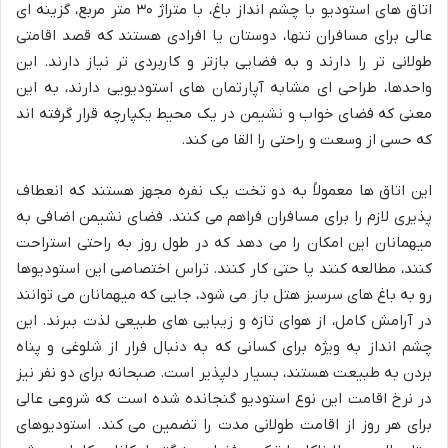
اتاق های استودیو با چشم انداز باغ، با متراژ ۳۰ متر مربع، گزینه ای
عالی برای مسافران تنها، دوستان یا افرادی هستند که قصد اقامتی
طولانی تر را دارند و به فضایی بازتر و کاربردی تر نیاز دارند. این
واحدها، طراحی ای مشابه آپارتمان های استودیویی دارند، به این
معنی که فضای خواب و نشیمن در یک محیط یکپارچه قرار گرفته اند
که حسی از وسعت و راحتی را القا می کند.
این اتاق ها معمولاً به دو تخت یک نفره مجهز هستند که انعطاف
پذیری لازم را برای مسافران فراهم می کنند. فضای نشیمن اضافی به
میهمانان این امکان را می دهد که در طول روز به راحتی استراحت
کنند، مطالعه کنند یا حتی کار کنند. تراس اختصاصی این استودیوها
رو به باغ های سرسبز هتل باز می شود، جایی که میهمانان می توانند
در آرامش کامل، از هوای تازه و زیبایی های طبیعی لذت ببرند. این
چشم انداز به ویژه برای کسانی که به دنبال فرار از شلوغی و پناه
بردن به طبیعت هستند، بسیار دلپذیر است. صبحانه برای دو نفر نیز
در نرخ اقامت این نوع استودیو گنجانده شده است که شروعی عالی
برای هر روز از اقامت طولانی مدت را تضمین می کند. استودیوهای