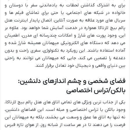
برای به اشتراک گذاشتن لحظات به یادماندنی سفر با دوستان و
خانواده در شبکه های اجتماعی، یا حتی برای تماشای فیلم ها و
سریال های مورد علاقه به صورت آنلاین، اتصال پایدار اینترنت هتل
پالم بیچ لارناکا همواره در خدمت آسایش شما خواهد بود. علاوه بر
این، وجود پورت های شارژ و امکانات چندرسانه ای مدرن، اطمینان
می دهد که دستگاه های الکترونیکی میهمانان همیشه شارژ شده و
آماده استفاده باشند. این رویکرد به تکنولوژی، سفری راحت و بدون
دغدغه را تضمین می کند، جایی که میهمانان می توانند به راحتی
بین دنیای واقعی و دیجیتال خود تعادل برقرار کنند.
فضای شخصی و چشم اندازهای دلنشین:
بالکن/تراس اختصاصی
یکی از جذاب ترین ویژگی های تمامی اتاق های هتل پالم بیچ لارناکا،
وجود بالکن یا تراس اختصاصی و مبله است. این فضاهای دلنشین،
نه تنها به اتاق ها عمق و وسعت می بخشند، بلکه به میهمانان این
فرصت را می دهند تا در هر ساعت از شبانه روز، از هوای تازه قبرس