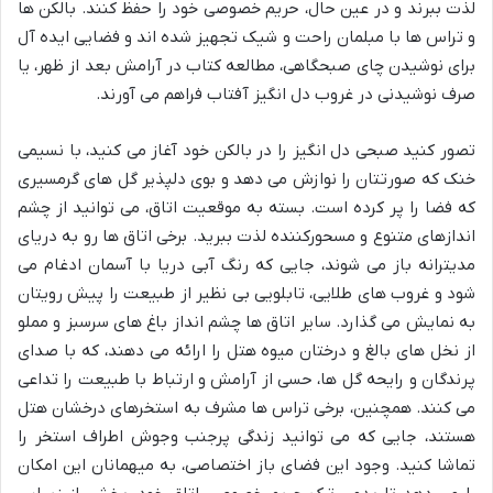
لذت ببرند و در عین حال، حریم خصوصی خود را حفظ کنند. بالکن ها
و تراس ها با مبلمان راحت و شیک تجهیز شده اند و فضایی ایده آل
برای نوشیدن چای صبحگاهی، مطالعه کتاب در آرامش بعد از ظهر، یا
صرف نوشیدنی در غروب دل انگیز آفتاب فراهم می آورند.
تصور کنید صبحی دل انگیز را در بالکن خود آغاز می کنید، با نسیمی
خنک که صورتتان را نوازش می دهد و بوی دلپذیر گل های گرمسیری
که فضا را پر کرده است. بسته به موقعیت اتاق، می توانید از چشم
اندازهای متنوع و مسحورکننده لذت ببرید. برخی اتاق ها رو به دریای
مدیترانه باز می شوند، جایی که رنگ آبی دریا با آسمان ادغام می
شود و غروب های طلایی، تابلویی بی نظیر از طبیعت را پیش رویتان
به نمایش می گذارد. سایر اتاق ها چشم انداز باغ های سرسبز و مملو
از نخل های بالغ و درختان میوه هتل را ارائه می دهند، که با صدای
پرندگان و رایحه گل ها، حسی از آرامش و ارتباط با طبیعت را تداعی
می کنند. همچنین، برخی تراس ها مشرف به استخرهای درخشان هتل
هستند، جایی که می توانید زندگی پرجنب وجوش اطراف استخر را
تماشا کنید. وجود این فضای باز اختصاصی، به میهمانان این امکان