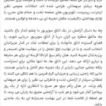
دریا و باغ باز می کنند، تمامی جزئیات با دقت و ظرافت برای آسایش
هرچه بیشتر میهمانان طراحی شده اند. امکانات عمومی نظیر
اینترنت پرسرعت، تلویزیون های صفحه تخت و حمام های مدرن با
لوازم بهداشتی باکیفیت، مکمل تجربه ای بی دغدغه و لوکس هستند.
چه به دنبال آرامش در یک اتاق سوپریور با چشم انداز باغ باشید،
چه عاشق منظره بی کران دریا از اتاق سوپریور دریایی شوید، یا
فضای گسترده اتاق خانواده را برای لحظات شاد در کنار عزیزانتان
انتخاب کنید، و یا در نهایت اوج تجمل را در سوئیت های امبسدر و
پرزیدنتال تجربه کنید، هتل پالم بیچ لارناکا گزینه ای برای هر سلیقه
و نیازی ارائه می دهد. این اتاق ها، نه تنها مکانی برای استراحت،
بلکه بخشی جدایی ناپذیر از یک تجربه سفر کامل و دلپذیر هستند؛
جایی که راحتی، زیبایی و میزبانی گرم قبرسی با هم تلاقی می کنند تا
لحظاتی سرشار از آرامش، لذت و خاطراتی بی نظیر را برای هر میهمانی
رقم بزنند. در هتل پالم بیچ، هر صبح با انتظاری تازه از یک روز
پرماجرا آغاز می شود و هر شب با آرامشی عمیق به پایان می رسد، تا
هر لحظه از اقامت شما در این بهشت مدیترانه ای به یاد ماندنی
باشد.