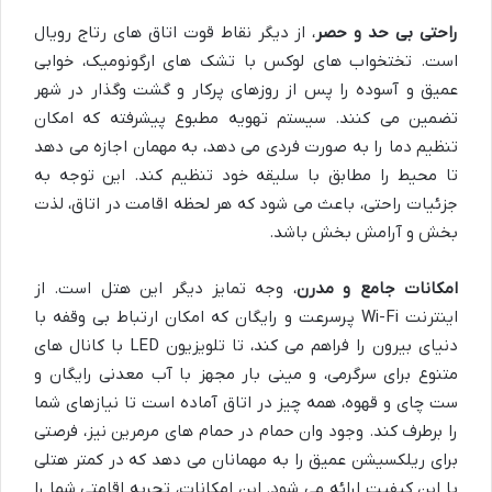
راحتی بی حد و حصر
، از دیگر نقاط قوت اتاق های رتاج رویال
است. تختخواب های لوکس با تشک های ارگونومیک، خوابی
عمیق و آسوده را پس از روزهای پرکار و گشت وگذار در شهر
تضمین می کنند. سیستم تهویه مطبوع پیشرفته که امکان
تنظیم دما را به صورت فردی می دهد، به مهمان اجازه می دهد
تا محیط را مطابق با سلیقه خود تنظیم کند. این توجه به
جزئیات راحتی، باعث می شود که هر لحظه اقامت در اتاق، لذت
بخش و آرامش بخش باشد.
امکانات جامع و مدرن
، وجه تمایز دیگر این هتل است. از
اینترنت Wi-Fi پرسرعت و رایگان که امکان ارتباط بی وقفه با
دنیای بیرون را فراهم می کند، تا تلویزیون LED با کانال های
متنوع برای سرگرمی، و مینی بار مجهز با آب معدنی رایگان و
ست چای و قهوه، همه چیز در اتاق آماده است تا نیازهای شما
را برطرف کند. وجود وان حمام در حمام های مرمرین نیز، فرصتی
برای ریلکسیشن عمیق را به مهمانان می دهد که در کمتر هتلی
با این کیفیت ارائه می شود. این امکانات، تجربه اقامتی شما را