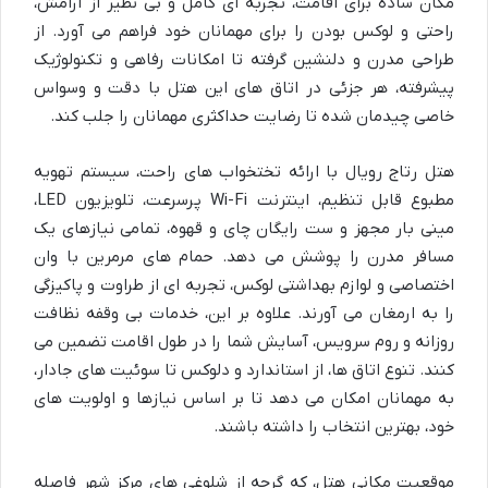
مکان ساده برای اقامت، تجربه ای کامل و بی نظیر از آرامش،
راحتی و لوکس بودن را برای مهمانان خود فراهم می آورد. از
طراحی مدرن و دلنشین گرفته تا امکانات رفاهی و تکنولوژیک
پیشرفته، هر جزئی در اتاق های این هتل با دقت و وسواس
خاصی چیدمان شده تا رضایت حداکثری مهمانان را جلب کند.
هتل رتاج رویال با ارائه تختخواب های راحت، سیستم تهویه
مطبوع قابل تنظیم، اینترنت Wi-Fi پرسرعت، تلویزیون LED،
مینی بار مجهز و ست رایگان چای و قهوه، تمامی نیازهای یک
مسافر مدرن را پوشش می دهد. حمام های مرمرین با وان
اختصاصی و لوازم بهداشتی لوکس، تجربه ای از طراوت و پاکیزگی
را به ارمغان می آورند. علاوه بر این، خدمات بی وقفه نظافت
روزانه و روم سرویس، آسایش شما را در طول اقامت تضمین می
کنند. تنوع اتاق ها، از استاندارد و دلوکس تا سوئیت های جادار،
به مهمانان امکان می دهد تا بر اساس نیازها و اولویت های
خود، بهترین انتخاب را داشته باشند.
موقعیت مکانی هتل، که گرچه از شلوغی های مرکز شهر فاصله