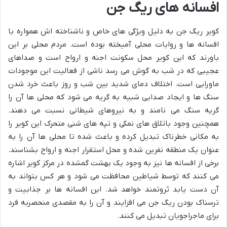
افسانه های ریگ جن
کویر ریگ جن به دلیل ویژگی های خاص و ناشناخته اش همواره با
افسانه ها و روایات محلی آمیخته بوده است. مردم محلی بر این
باورند که این کویر محل سکونت اجنه و ارواح است و صداهای
عجیبی که در شب به گوش می رسد ناشی از فعالیت این موجودات
ماورایی است. اختلاف دمای شدید بین شب و روز باعث خرد شدن
سنگ ها و ایجاد صدایی شبیه به گریه می شود که محلی ها آن را
گریه سنگ می نامند و به نیروهای شیطانی نسبت می دهند.
همچنین وجود باتلاق های نمکی و تپه های شنی متحرک این کویر را
به مکانی خطرناک تبدیل کرده و باعث شده تا محلی ها آن را به
عنوان یک منطقه نفرین شده و محل استقرار اجنه و ارواح بشناسند.
برخی از افسانه ها نیز به وجود یک بهشت گمشده در مرکز کویر اشاره
می کنند که توسط شیاطین محافظت می شود و هر کس بتواند به
آن دست یابد ثروتمند خواهد شد. این افسانه ها بر جذابیت و
ترسناک بودن ریگ جن می افزایند و آن را به مقصدی منحصربه فرد
برای ماجراجویان تبدیل می کنند.