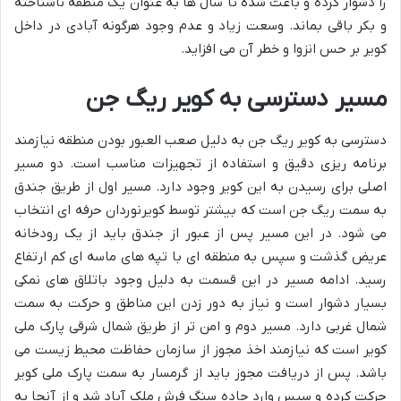
را دشوار کرده و باعث شده تا سال ها به عنوان یک منطقه ناشناخته
و بکر باقی بماند. وسعت زیاد و عدم وجود هرگونه آبادی در داخل
کویر بر حس انزوا و خطر آن می افزاید.
مسیر دسترسی به کویر ریگ جن
دسترسی به کویر ریگ جن به دلیل صعب العبور بودن منطقه نیازمند
برنامه ریزی دقیق و استفاده از تجهیزات مناسب است. دو مسیر
اصلی برای رسیدن به این کویر وجود دارد. مسیر اول از طریق جندق
به سمت ریگ جن است که بیشتر توسط کویرنوردان حرفه ای انتخاب
می شود. در این مسیر پس از عبور از جندق باید از یک رودخانه
عریض گذشت و سپس به منطقه ای با تپه های ماسه ای کم ارتفاع
رسید. ادامه مسیر در این قسمت به دلیل وجود باتلاق های نمکی
بسیار دشوار است و نیاز به دور زدن این مناطق و حرکت به سمت
شمال غربی دارد. مسیر دوم و امن تر از طریق شمال شرقی پارک ملی
کویر است که نیازمند اخذ مجوز از سازمان حفاظت محیط زیست می
باشد. پس از دریافت مجوز باید از گرمسار به سمت پارک ملی کویر
حرکت کرده و سپس وارد جاده سنگ فرش ملک آباد شد و از آنجا به