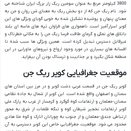
3800 کیلومتر مربع به عنوان سومین ریگ زار بزرگ ایران شناخته می
شود. نام ریگ جن که از دو بخش ریگ به معنای شن روان و جن به
معنای پنهان و پوشیده تشکیل شده به خوبی گویای ویژگی های این
کویر اسرارآمیز است. ناهمواری های فراوان تپه های ماسه ای بلند
باتلاق های نمکی و گرمای طاقت فرسا ریگ جن را به مکانی خطرناک و
غیرقابل دسترس تبدیل کرده است. همین ویژگی ها سبب شده تا
افسانه های بسیاری در مورد وجود ارواح و نیروهای ماورایی در این
منطقه شکل بگیرد و بر جذابیت و ترسناک بودن آن بیفزاید.
موقعیت جغرافیایی کویر ریگ جن
کویر ریگ جن در قسمت غربی دشت کویر و در مرز بین استان های
سمنان و اصفهان واقع شده است. این کویر از شمال به جاده نظامی
سمنان-معلمان و ارتفاعات کوه گوگرد و گرمسار از غرب به پارک ملی
کویر ارتفاعات نخجیر شیطان کوه و تنگه ظلمات از شرق به محور
ارتباطی جندق-معلمان و از جنوب به چوپانان انارک و کوه ملا هادی
محدود می شود. موقعیت جغرافیایی خاص این کویر دسترسی به آن