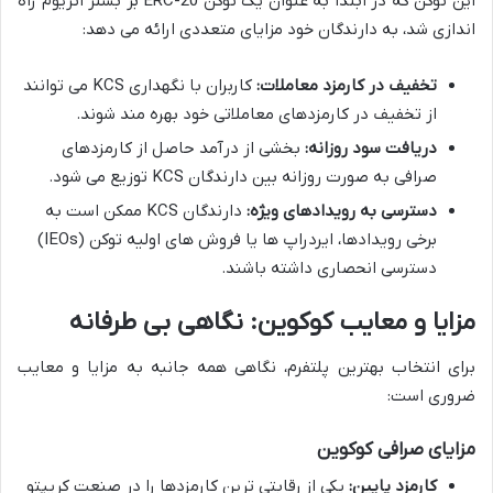
این توکن که در ابتدا به عنوان یک توکن ERC-20 بر بستر اتریوم راه
اندازی شد، به دارندگان خود مزایای متعددی ارائه می دهد:
تخفیف در کارمزد معاملات:
کاربران با نگهداری KCS می توانند
از تخفیف در کارمزدهای معاملاتی خود بهره مند شوند.
دریافت سود روزانه:
بخشی از درآمد حاصل از کارمزدهای
صرافی به صورت روزانه بین دارندگان KCS توزیع می شود.
دسترسی به رویدادهای ویژه:
دارندگان KCS ممکن است به
برخی رویدادها، ایردراپ ها یا فروش های اولیه توکن (IEOs)
دسترسی انحصاری داشته باشند.
مزایا و معایب کوکوین: نگاهی بی طرفانه
برای انتخاب بهترین پلتفرم، نگاهی همه جانبه به مزایا و معایب
ضروری است:
مزایای صرافی کوکوین
کارمزد پایین:
یکی از رقابتی ترین کارمزدها را در صنعت کریپتو