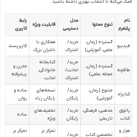
کمک می‌کنه تا انتخاب بهتری داشته باشید:
نام
مدل
رابط
تنوع محتوا
قابلیت ویژه
پلتفرم
دسترسی
کاربری
گسترده (رمان،
خرید/
همکاری با
فیدیبو
کاربرپسند
علمی، آموزشی)
اشتراک
ناشران بزرگ
خرید/
کتابخانه
گسترده (رمان،
مدرن و
طاقچه
امانت/
خانوادگی،
مجله، علمی)
پیشرفته
اشتراک
امانت
متنوع (رمان،
خرید/
نسخه‌های
ساده و
کتابراه
آموزشی)
رایگان
رایگان زیاد
روان
پاتوق
مذهبی، فرهنگی،
خرید/
تخفیف‌های
ساده
کتاب
تاریخی
رایگان
ویژه
هزار و
تمرکز بر
تمرکز بر
تخصصی کتاب
خرید/