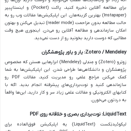
برای مطالعه آفلاین ذخیره کنید، پاکت (Pocket) و اینستاپِیپر
(Instapaper) بهترین گزینه‌هان. این اپلیکیشن‌ها مقالات وب رو به
حالت مطالعه بدون مزاحمت (reader mode) تبدیل می‌کنن و بهتون
امکان سازماندهی و مطالعه آفلاین رو می‌دن. اینجوری هیچ وقت
مطالبی که دوست دارید بخونید رو از دست نمی‌دید.
Zotero / Mendeley: یار و یاور پژوهشگران
زوتِرو (Zotero) و مِندِلی (Mendeley) ابزارهایی هستن که مخصوص
پژوهشگران و دانشگاهی‌ها طراحی شدن. این اپلیکیشن‌ها به شما
کمک می‌کنن مراجع علمی رو مدیریت کنید، مقالات PDF رو
سازماندهی کنید و نوت‌برداری‌های پیشرفته انجام بدید. اگه با
کتابهای الکترونیکی و مقالات علمی زیاد سر و کار دارید، این‌ها واقعاً
به دردتون می‌خورن.
LiquidText: نوت‌برداری بصری و خلاقانه روی PDF
لیکوئیدتِکست (LiquidText) یه اپلیکیشن فوق‌العاده برای